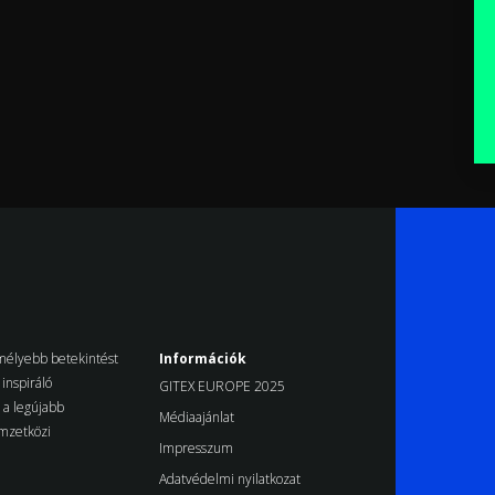
k mélyebb betekintést
Információk
inspiráló
GITEX EUROPE 2025
d a legújabb
Médiaajánlat
emzetközi
Impresszum
Adatvédelmi nyilatkozat