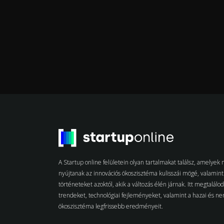
A Startup online felületein olyan tartalmakat találsz, amelye
nyújtanak az innovációs ökoszisztéma kulisszái mögé, valamint 
történeteket azoktól, akik a változás élén járnak. Itt megtalálo
trendeket, technológiai fejleményeket, valamint a hazai és n
ökoszisztéma legfrissebb eredményeit.