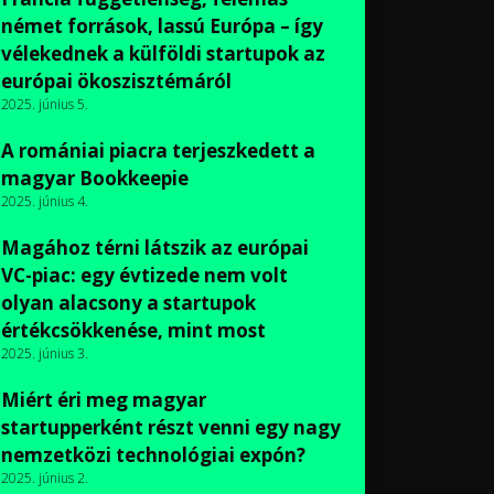
német források, lassú Európa – így
vélekednek a külföldi startupok az
európai ökoszisztémáról
2025. június 5.
A romániai piacra terjeszkedett a
magyar Bookkeepie
2025. június 4.
Magához térni látszik az európai
VC-piac: egy évtizede nem volt
olyan alacsony a startupok
értékcsökkenése, mint most
2025. június 3.
Miért éri meg magyar
startupperként részt venni egy nagy
nemzetközi technológiai expón?
2025. június 2.