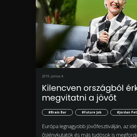
2019. június 4.
Kilencven országból ér
megvitatni a jövőt
#Brain Bar
#Future Job
#Jordan Pe
Európa legnagyobb jövőfesztiválján, az id
őslénykutatók és más tudósok is megfordu