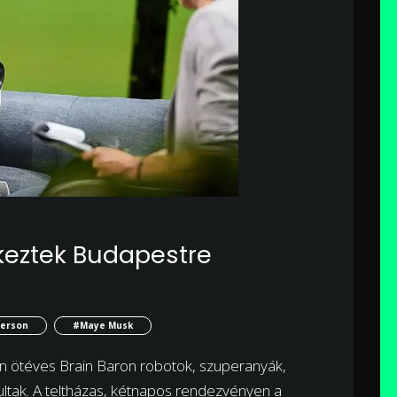
keztek Budapestre
terson
#Maye Musk
én ötéves Brain Baron robotok, szuperanyák,
ltak. A teltházas, kétnapos rendezvényen a