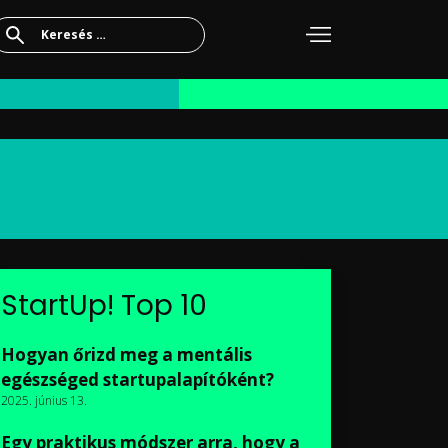
Keresés:
StartUp! Top 10
Hogyan őrizd meg a mentális
egészséged startupalapítóként?
2025. június 13.
Egy praktikus módszer arra, hogy a