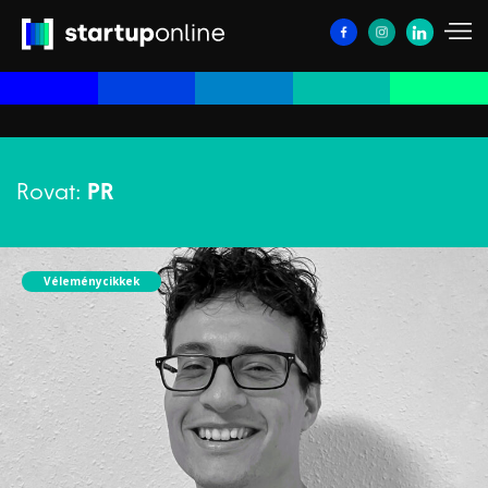
Rovat:
PR
Véleménycikkek