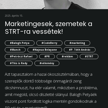
2025. április 15.
Marketingesek, szemetek a
STRT-ra vessétek!
#Balogh Petya
#CodeBerry
#marketing
#Munch
#Najoua Belayane
#P. Tóth András
#Petróczi Rafael
#PR
#reklám
#STRT
#This is Redy
#vélemény
Azt tapasztalom a hazai ökoszisztémában, hogy a
szereplők döntő többsége önmagáról zeng
dicshimnuszt, ha elér valamit, miközben a probléma,
amit megold, olcsó díszletté silányul. Balogh Petyáék
viszont pont fordított logika mentén gondolkodnak a
PR-ról és a marketingről.