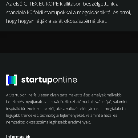
Az első GITEX EUROPE kiállításon beszélgettünk a
standoló külföldi startupokkal a megoldásaikról és arról,
hogy hogyan látják a saját ökoszisztémájukat.
A Startup online felületein olyan tartalmakat találsz, amelyek mélyebb
betekintést nyújtanak az innovációs ökoszisztéma kulisszái mögé, valamint
inspiráló történeteket azoktól, akik a változás élén járnak. Itt megtalálod a
legújabb trendeket, technológiai fejleményeket, valamint a hazai és
nemzetközi ökoszisztéma legfrissebb eredményeit.
Információk