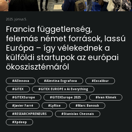
2025. június 5.
Francia függetlenség,
felemás német források, lassú
Európa – így vélekednek a
külföldi startupok az európai
ökoszisztémáról
#AEInnova
#Alevtina Evgrafova
#Excalibur
#GITEX
#GITEX EUROPE x Ai Everything
#GITEXEurope
#GITEXEurope 2025
#Ivan Klimek
#Javier Farré
#LyRise
#Marc Banoub
#RESEARCHPRENEURS
#Stanislas Chesnais
#Xpdeep