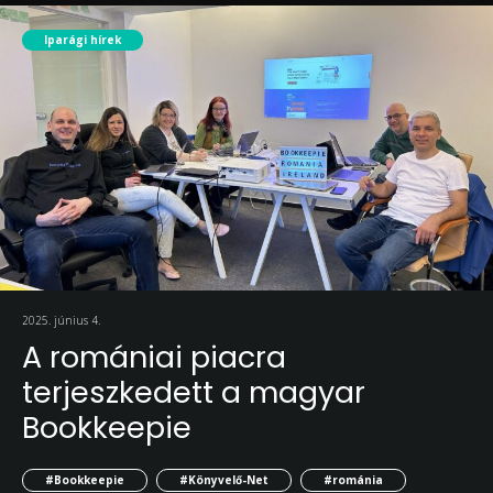
Iparági hírek
2025. június 4.
A romániai piacra
terjeszkedett a magyar
Bookkeepie
#Bookkeepie
#Könyvelő-Net
#románia