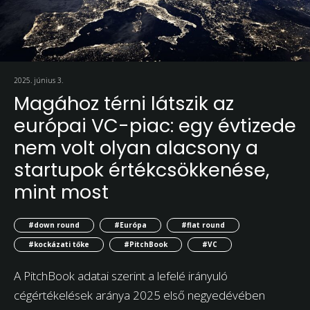
2025. június 3.
Magához térni látszik az
európai VC-piac: egy évtizede
nem volt olyan alacsony a
startupok értékcsökkenése,
mint most
#down round
#Európa
#flat round
#kockázati tőke
#PitchBook
#VC
A PitchBook adatai szerint a lefelé irányuló
cégértékelések aránya 2025 első negyedévében