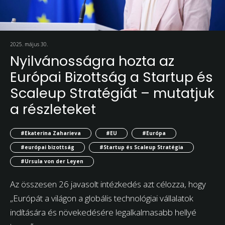
2025. május 30.
Nyilvánosságra hozta az
Európai Bizottság a Startup és
Scaleup Stratégiát – mutatjuk
a részleteket
#Ekaterina Zaharieva
#EU
#Európa
#európai bizottság
#Startup és Scaleup Stratégia
#Ursula von der Leyen
Az összesen 26 javasolt intézkedés azt célozza, hogy
„Európát a világon a globális technológiai vállalatok
indítására és növekedésére legalkalmasabb hellyé