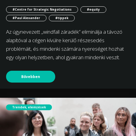
#Centre for Strategic Negotiations
#equity
#Paul Alexander
#tippek
Az úgynevezett „windfall záradék” eliminálja a távozó
alapítóval a cégen kívülre kerülő részesedés
problémáit, és mindenki számára nyereséget hozhat
egy olyan helyzetben, ahol gyakran mindenki veszít.
Bővebben
Trendek, elemzések