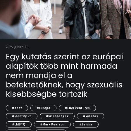
2025. június 11.
Egy kutatás szerint az európai
alapítók több mint harmada
nem mondja el a
befektetőknek, hogy szexuális
kisebbségbe tartozik
#adat
#Európa
#Fuel Ventures
#identity.vc
#kisebbségek
#kutatás
#LMBTQ
#Mark Pearson
#Seluna