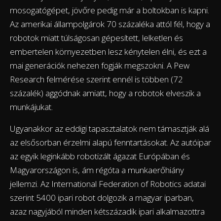
mosogatógépet, jövőre pedig már a boltokban is kapni.
Az amerikai állampolgárok 70 százaléka attól fél, hogy a
robotok miatt túlságosan gépesített, lelketlen és
embertelen környezetben lesz kénytelen élni, és ezt a
mai generációk nehezen fogják megszokni. A Pew
Research felmérése szerint ennél is többen (72
százalék) aggódnak amiatt, hogy a robotok elveszik a
munkájukat.
Ugyanakkor az eddigi tapasztalatok nem támasztják alá
az elsősorban érzelmi alapú fenntartásokat. Az autóipar
az egyik leginkább robotizált ágazat Európában és
Magyarországon is, ám régóta a munkaerőhiány
jellemzi. Az International Federation of Robotics adatai
szerint 5400 ipari robot dolgozik a magyar iparban,
azaz nagyjából minden kétszázadik ipari alkalmazottra