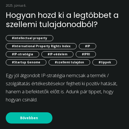
2025. június 6.
Hogyan hozd ki a legtöbbet a
szellemi tulajdonodból?
#intellectual property
#International Property Rights Index
#IP
#IP-stratégia
#IP-védelem
#IPRI
#Startup Genome
#szellemi tulajdon
#tippek
Egy jól átgondolt IP-stratégia nemcsak a termék /
szolgáltatás értékesítésekor fejtheti ki pozitív hatását,
hanem a befektetők előtt is. Adunk pár tippet, hogy
hogyan csináld.
Bővebben