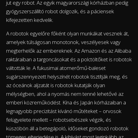
jut egy robot. Az egyik magyarországi kórházban pedig
gyógyszerszállító robot dolgozik, és a páciensek
kifejezetten kedvelik.
A robotok egyelőre főként olyan munkákat vesznek át,
amelyek túlságosan monotonok, veszélyesek vagy
megterhelők az embereknek. Az Amazon és az Alibaba
raktáraiban a targoncásokat és a polctöltőket is robotok
váltották le. A fukusimai atomerőmű-baleset
sugárszennyezett helyszínét robotok tisztítják meg, és
az óceánok aljzatát is robotok kutatják olyan
mélységben, ahol a nyomás nem tenné lehetővé az
emberi közreműködést. Kína és Japán kórházaiban a
legnagyobb precizitást kívánó műtéteket – orvosok
felügyelete mellett – robotsebészek végzik, és
küszöbön áll a betegápoló, időseket gondozó robotok
tömeges elterjedése is. A kihívást most leginkább az