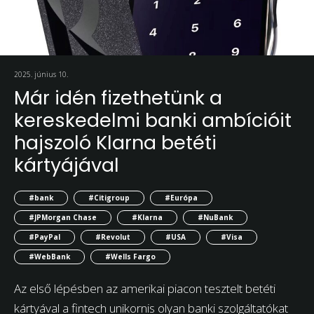
2025. június 10.
Már idén fizethetünk a
kereskedelmi banki ambícióit
hajszoló Klarna betéti
kártyájával
#bank
#Citigroup
#Európa
#JPMorgan Chase
#Klarna
#NuBank
#PayPal
#Revolut
#USA
#Visa
#WebBank
#Wells Fargo
Az első lépésben az amerikai piacon tesztelt betéti
kártyával a fintech unikornis olyan banki szolgáltatókat