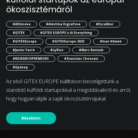
ökoszisztémáról
#AEInnova
#Alevtina Evgrafova
#Excalibur
#GITEX
#GITEX EUROPE x Ai Everything
#GITEXEurope
#GITEXEurope 2025
#Ivan Klimek
#Javier Farré
#LyRise
#Marc Banoub
#RESEARCHPRENEURS
#Stanislas Chesnais
#Xpdeep
Az első GITEX EUROPE kiállításon beszélgettünk a
standoló külföldi startupokkal a megoldásaikról és arról,
hogy hogyan látják a saját ökoszisztémájukat.
Bővebben