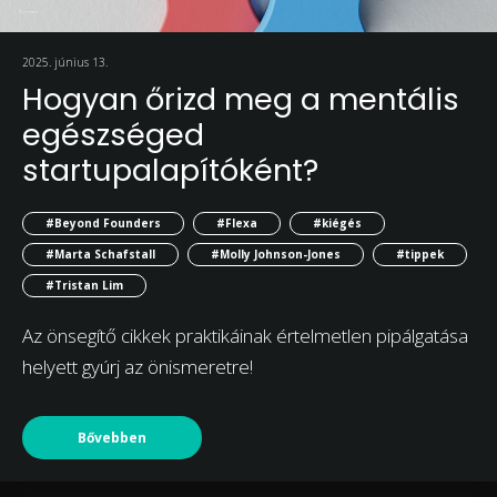
2025. június 13.
Hogyan őrizd meg a mentális
egészséged
startupalapítóként?
#Beyond Founders
#Flexa
#kiégés
#Marta Schafstall
#Molly Johnson-Jones
#tippek
#Tristan Lim
Az önsegítő cikkek praktikáinak értelmetlen pipálgatása
helyett gyúrj az önismeretre!
Bővebben