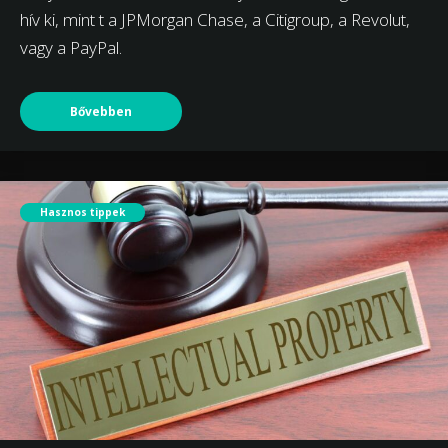
hív ki, mint t a JPMorgan Chase, a Citigroup, a Revolut,
vagy a PayPal.
Bővebben
Hasznos tippek