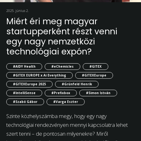
2025. június 2.
Miért éri meg magyar
startupperként részt venni
egy nagy nemzetközi
technológiai expón?
#AIDY Health
#eChemicles
#GITEX
#GITEX EUROPE x Ai Everything
#GITEXEurope
#GITEXEurope 2025
#Grünfeld Henrik
#IntelliSense
#Prefixbox
#Simon István
#Szabó Gábor
#Varga Eszter
Szinte közhelyszámba megy, hogy egy nagy
technológiai rendezvényen mennyi kapcsolatra lehet
szert tenni – de pontosan milyenekre? Miről