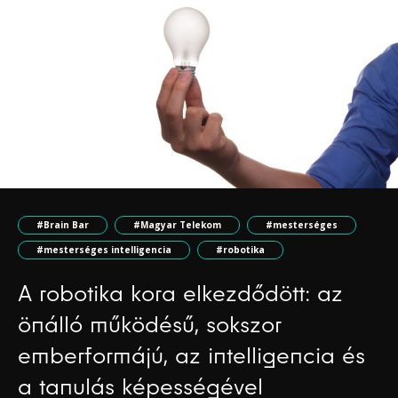
#Brain Bar
#Magyar Telekom
#mesterséges
#mesterséges intelligencia
#robotika
A robotika kora elkezdődött: az
önálló működésű, sokszor
emberformájú, az intelligencia és
a tanulás képességével