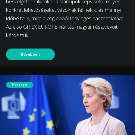
beszélgetnek ilyenkor a startupok képviselői, milyen
konkrét lehetőségeket vázolnak fel nekik, és mennyi
időbe telik, mire a cég ebből tényleges hasznot láthat.
Az első GITEX EUROPE kiállítás magyar résztvevőit
kérdeztük.
Bővebben
Hot topic