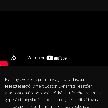
Néhány éve körbejárták a világot a hadászati
fejlesztéseikről ismert Boston Dynamics ijesztően
kitartó katonai robotkopójáról készült felvételek – ma a
gépesített négylábú alaposan megszelídített változata
már az ajtót is ki tudja nyitni, sört hoz, kipakolja a