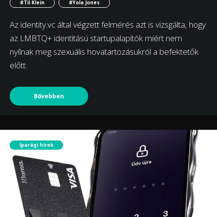
#Til Klein
#Yola Jones
Az identity.vc által végzett felmérés azt is vizsgálta, hogy
az LMBTQ+ identitású startupalapítók miért nem
nyílnak meg szexuális hovatartozásukról a befektetők
előtt.
Bővebben
Iparági hírek