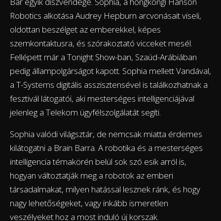
Bar egyik díszvendége. Sophia, a hongkongi Hanson
Robotics alkotása Audrey Hepburn arcvonásait viseli,
oldottan beszélget az emberekkel, képes
szemkontaktusra, és szórakoztató vicceket mesél.
Fellépett már a Tonight Show-ban, Szaúd-Arábiában
pedig állampolgárságot kapott. Sophia mellett Vandával,
a T-Systems digitális asszisztensével is találkozhatnak a
fesztivál látogatói, aki mesterséges intelligenciájával
jelenleg a Telekom ügyfélszolgálatát segíti.
Sophia valódi világsztár, de nemcsak miatta érdemes
kilátogatni a Brain Barra. A robotika és a mesterséges
intelligencia témakörén belül sok szó esik arról is,
hogyan változtatják meg a robotok az emberi
társadalmakat, milyen hatással lesznek ránk, és hogy
nagy lehetőségeket, vagy inkább ismeretlen
veszélyeket hoz a most induló új korszak.