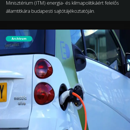
Minisztérium (ITM) energia- és klímapolitikáért felelős
államtitkára budapesti sajtótájékoztatóján.
Archívum