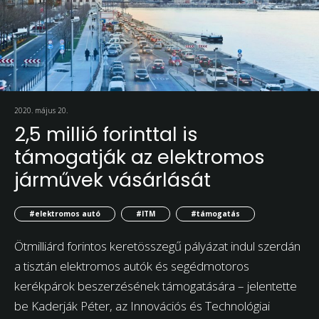
2020. május 20.
2,5 millió forinttal is
támogatják az elektromos
járművek vásárlását
#elektromos autó
#ITM
#támogatás
Ötmilliárd forintos keretösszegű pályázat indul szerdán
a tisztán elektromos autók és segédmotoros
kerékpárok beszerzésének támogatására – jelentette
be Kaderják Péter, az Innovációs és Technológiai