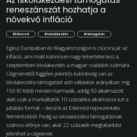
reneszánszát hozhatja a
növekvő infláció
#Edenred
#iskolakezdés
#támogatás
Egész Európában és Magyarországon is csúcsra jár az
infláció, ami miatt különösen nagy tehertétel lesz a
szeptemberi iskolakezdés a magyar családok számára.
Cégmérettől függően jelentős különbség van az
iskolakezdési támogatást adó vállalatok arányában: míg
150 fő fölött minden harmadik, addig 50 alkalmazott
alatt csak a munkáltatók 10 százaléka alkalmazza ezt a
juttatási formát – derül ki az Edenred reprezentatív
felméréséből. Pedig az iskolakezdési támogatásnak
számos előnye van, akár 22 százalék megtakarítást
jelenthet a cégeknek.