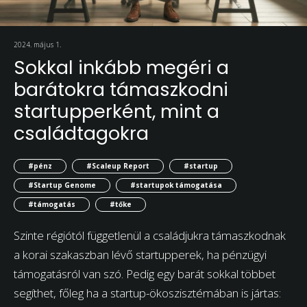
2024. május 1.
Sokkal inkább megéri a
barátokra támaszkodni
startupperként, mint a
családtagokra
#pénz
#Scaleup Report
#startup
#Startup Genome
#startupok támogatása
#támogatás
#tőke
Szinte régiótól függetlenül a családjukra támaszkodnak
a korai szakaszban lévő startupperek, ha pénzügyi
támogatásról van szó. Pedig egy barát sokkal többet
segíthet, főleg ha a startup-ökoszisztémában is jártas: