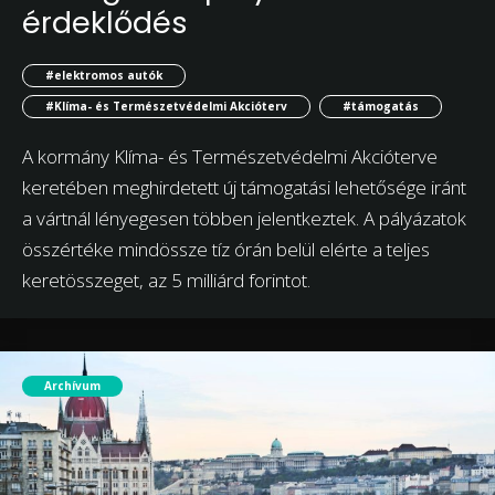
érdeklődés
#elektromos autók
#Klíma- és Természetvédelmi Akcióterv
#támogatás
A kormány Klíma- és Természetvédelmi Akcióterve
keretében meghirdetett új támogatási lehetősége iránt
a vártnál lényegesen többen jelentkeztek. A pályázatok
összértéke mindössze tíz órán belül elérte a teljes
keretösszeget, az 5 milliárd forintot.
Archívum