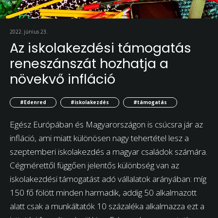
2022. június 23.
Az iskolakezdési támogatás
reneszánszát hozhatja a
növekvő infláció
#Edenred
#iskolakezdés
#támogatás
Egész Európában és Magyarországon is csúcsra jár az
infláció, ami miatt különösen nagy tehertétel lesz a
szeptemberi iskolakezdés a magyar családok számára.
Cégmérettől függően jelentős különbség van az
iskolakezdési támogatást adó vállalatok arányában: míg
150 fő fölött minden harmadik, addig 50 alkalmazott
alatt csak a munkáltatók 10 százaléka alkalmazza ezt a