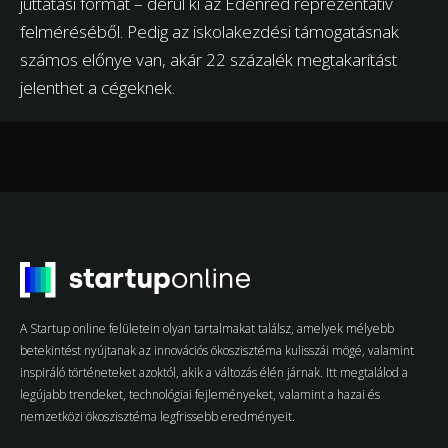
juttatási formát – derül ki az Edenred reprezentatív
felméréséből. Pedig az iskolakezdési támogatásnak
számos előnye van, akár 22 százalék megtakarítást
jelenthet a cégeknek.
A Startup online felületein olyan tartalmakat találsz, amelyek mélyebb
betekintést nyújtanak az innovációs ökoszisztéma kulisszái mögé, valamint
inspiráló történeteket azoktól, akik a változás élén járnak. Itt megtalálod a
legújabb trendeket, technológiai fejleményeket, valamint a hazai és
nemzetközi ökoszisztéma legfrissebb eredményeit.