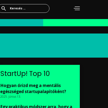
Keresés:
StartUp! Top 10
Hogyan őrizd meg a mentális
egészséged startupalapítóként?
2025. június 13.
Egy praktikus módszer arra, hogy a