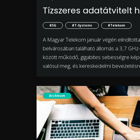
Tízszeres adatátvitelt 
#5G
#T-Systems
#Telekom
A Magyar Telekom január végén elindított
belvárosában található állomás a 3,7 GHz-
között működő, gigabites sebességre képe
valósul meg, és kereskedelmi bevezetésre
Archívum