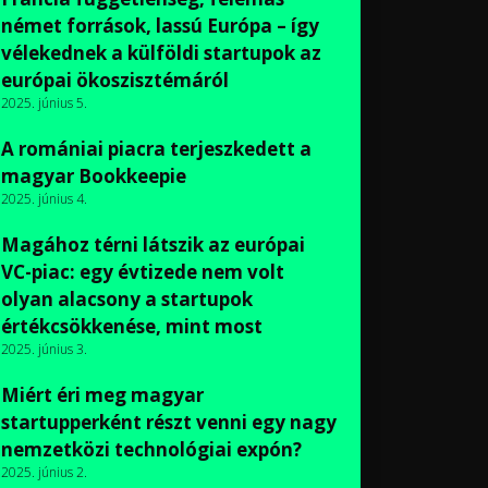
német források, lassú Európa – így
vélekednek a külföldi startupok az
európai ökoszisztémáról
2025. június 5.
A romániai piacra terjeszkedett a
magyar Bookkeepie
2025. június 4.
Magához térni látszik az európai
VC-piac: egy évtizede nem volt
olyan alacsony a startupok
értékcsökkenése, mint most
2025. június 3.
Miért éri meg magyar
startupperként részt venni egy nagy
nemzetközi technológiai expón?
2025. június 2.