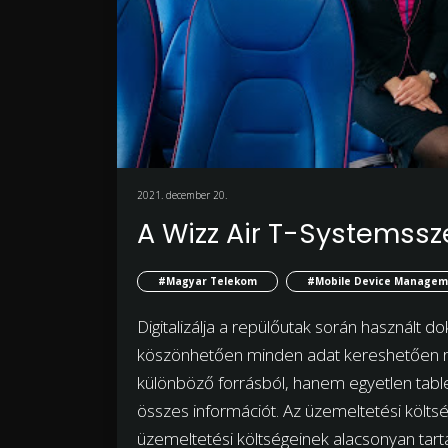
2021. december 20.
A Wizz Air T-Systemsszel
#Magyar Telekom
#Mobile Device Managem
Digitalizálja a repülőutak során használt do
köszönhetően minden adat kereshetően re
különböző forrásból, hanem egyetlen table
összes információt. Az üzemeltetési költsé
üzemeltetési költségeinek alacsonyan tart