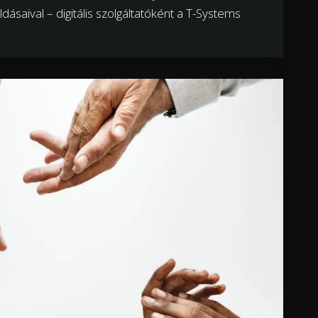
dásaival – digitális szolgáltatóként a T-Systems