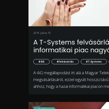
2019. július 10.
A T-Systems felvásárlá
informatikai piac nagy
#4iG
#felvásárlás
#T-Systems
A 4iG megállapodást írt alá a Magyar Tele
megvásárlásáról, ezzel együtt hosszú távű 
ahhoz, hogy a hazai informatikai piacon me