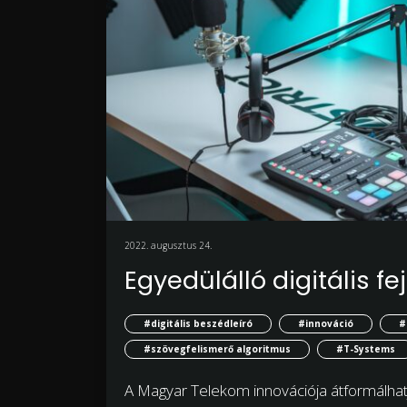
2022. augusztus 24.
Egyedülálló digitális f
#digitális beszédleíró
#innováció
#
#szövegfelismerő algoritmus
#T-Systems
A Magyar Telekom innovációja átformálhatj