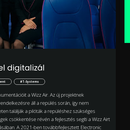
 digitalizál
ent
#T-Systems
kumentációit a Wizz Air. Az új projektnek
ndelkezésre áll a repülés során, így nem
ten találják a pilóták a repüléshez szükséges
gek csökkentése révén a fejlesztés segíti a Wizz Airt
ásában. A 2021-ben továbbfejlesztett Electronic