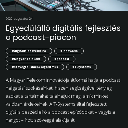
2022. augusztus 24.
Egyedülálló digitális fejlesztés
a podcast-piacon
#digitális beszédleíró
#innováció
#Magyar Telekom
#podcast
#szövegfelismerő algoritmus
#T-Systems
A Magyar Telekom innovációja átformálhatja a podcast
hallgatási szokásainkat, hiszen segítségével tényleg
azokat a tartalmakat találhatjuk meg, amik minket
valóban érdekelnek. A T-Systems által fejlesztett
digitális beszédleíró a podcast epizódokat – vagyis a
hangot – írott szöveggé alakítja át.