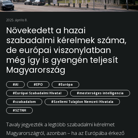
2025. április 8.
Növekedett a hazai
szabadalmi kérelmek száma,
de európai viszonylatban
még így is gyengén teljesít
Magyarország
#AI
#EPO
#Európa
#Európai Szabadalmi Hivatal
#mesterséges intelligencia
#szabadalom
#Szellemi Tulajdon Nemzeti Hivatala
#SZTNH
Tavaly jegyezték a legtöbb szabadalmi kérelmet
Magyarországról, azonban – ha az Európába érkező