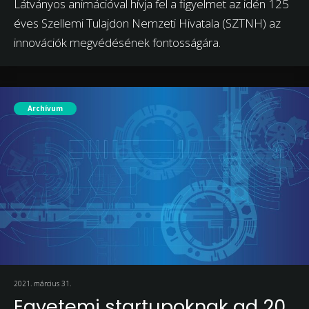
Látványos animációval hívja fel a figyelmet az idén 125
éves Szellemi Tulajdon Nemzeti Hivatala (SZTNH) az
innovációk megvédésének fontosságára.
Archívum
2021. március 31.
Egyetemi startupoknak ad 20