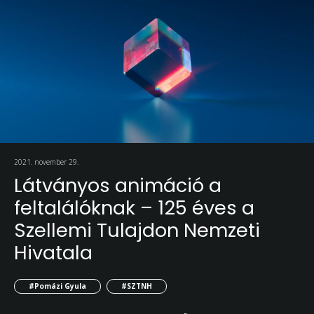
2021. november 29.
Látványos animáció a
feltalálóknak – 125 éves a
Szellemi Tulajdon Nemzeti
Hivatala
#Pomázi Gyula
#SZTNH