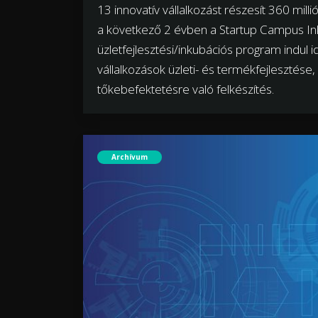
13 innovatív vállalkozást részesít 360 mil
a következő 2 évben a Startup Campus In
üzletfejlesztési/inkubációs program indul i
vállalkozások üzleti- és termékfejlesztése
tőkebefektetésre való felkészítés.
Archívum