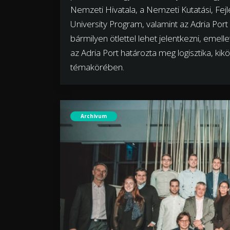
Nemzeti Hivatala, a Nemzeti Kutatási, Fejl
University Program, valamint az Adria Port i
bármilyen ötlettel lehet jelentkezni, emell
az Adria Port határozta meg logisztika, kik
témakörében.
Archívum