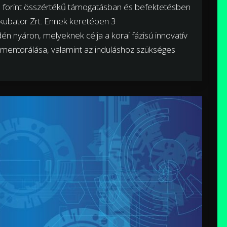
lió forint összértékű támogatásban és befektetésben
kubator Zrt. Ennek keretében 3
dén nyáron, melyeknek célja a korai fázisú innovatív
, mentorálása, valamint az induláshoz szükséges