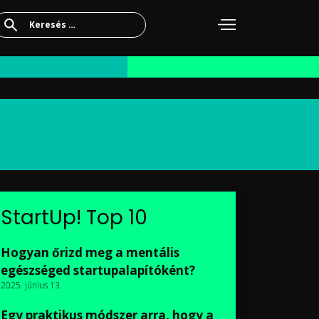
Keresés:
StartUp! Top 10
Hogyan őrizd meg a mentális
egészséged startupalapítóként?
2025. június 13.
Egy praktikus módszer arra, hogy a