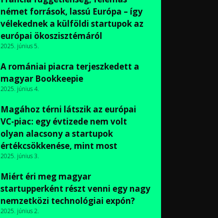
német források, lassú Európa – így
vélekednek a külföldi startupok az
európai ökoszisztémáról
2025. június 5.
A romániai piacra terjeszkedett a
magyar Bookkeepie
2025. június 4.
Magához térni látszik az európai
VC-piac: egy évtizede nem volt
olyan alacsony a startupok
értékcsökkenése, mint most
2025. június 3.
Miért éri meg magyar
startupperként részt venni egy nagy
nemzetközi technológiai expón?
2025. június 2.