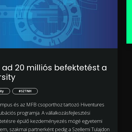
ad 20 milliós befektetést a
sity
ity
#SZTNH
 Campus és az MFB csoporthoz tartozó Hiventures
ubációs programja. A vállalkozásfejlesztési
fektetésre épülő kezdeményezés mögé egyetemi
tem, szakmai partnerként pedig a Szellemi Tulajdon