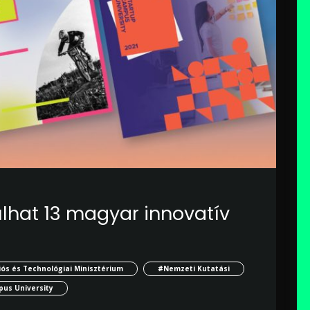
dulhat 13 magyar innovatív
ós és Technológiai Minisztérium
#Nemzeti Kutatási
us University