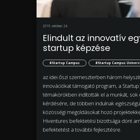
2019. október 24.
Elindult az innovatív 
startup képzése
#Startup Campus
#Startup Campus Univers
az idei őszi szemeszterben három helyszíne
innovációkat támogató program, a Startup
témakörökben indították el a munkát, sok
kérdésére, de többen indulnak egészségügy
közösségi megoldásokat hozó projektekkel
Hiventures befektetési bizottsága dönt arró
befektetést a további fejlesztésre.