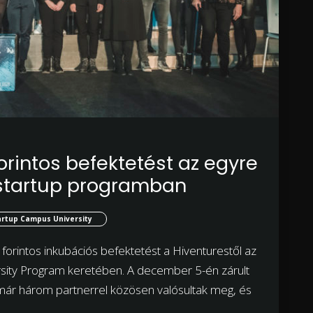
 forintos befektetést az egyre
startup programban
rtup Campus University
 forintos inkubációs befektetést a Hiventurestől az
ity Program keretében. A december 5-én zárult
n már három partnerrel közösen valósultak meg, és