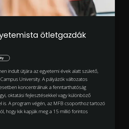
egyetemista ötletgazdák
ity
n indult útjára az egyetemi évek alatt születő,
 Campus University. A pályázók változatos
 esetben koncentrálnak a fenntarthatóság
i, oktatási fejlesztésekkel vagy különböző
 is. A program végén, az MFB csoporthoz tartozó
l, hogy kik kapják meg a 15 millió forintos