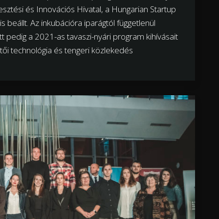
esztési és Innovációs Hivatal, a Hungarian Startup
s beállt. Az inkubációra iparágtól függetlenül
ett pedig a 2021-as tavaszi-nyári program kihívásait
ötői technológia és tengeri közlekedés