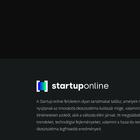
A Startup online felületein olyan tartalmakat találsz, amelye
nyújtanak az innovációs ökoszisztéma kulisszái mögé, valamint 
történeteket azoktól, akik a változás élén járnak. Itt megtalálo
trendeket, technológiai fejleményeket, valamint a hazai és n
ökoszisztéma legfrissebb eredményeit.