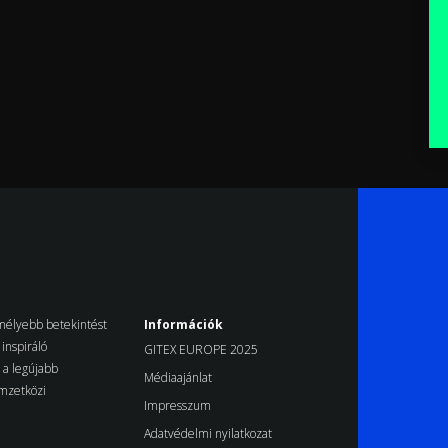
k mélyebb betekintést
Információk
inspiráló
GITEX EUROPE 2025
d a legújabb
Médiaajánlat
emzetközi
Impresszum
Adatvédelmi nyilatkozat