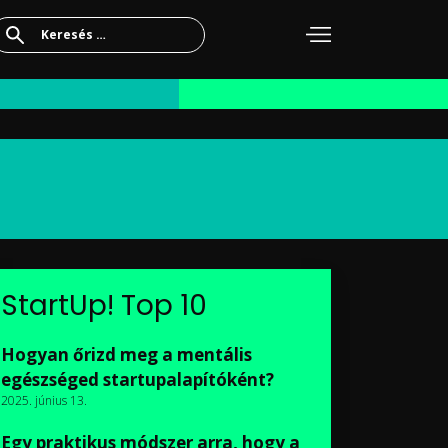
Keresés:
StartUp! Top 10
Hogyan őrizd meg a mentális
egészséged startupalapítóként?
2025. június 13.
Egy praktikus módszer arra, hogy a