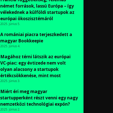
német források, lassú Európa – így
vélekednek a külföldi startupok az
európai ökoszisztémáról
2025. június 5.
A romániai piacra terjeszkedett a
magyar Bookkeepie
2025. június 4.
Magához térni látszik az európai
VC-piac: egy évtizede nem volt
olyan alacsony a startupok
értékcsökkenése, mint most
2025. június 3.
Miért éri meg magyar
startupperként részt venni egy nagy
nemzetközi technológiai expón?
2025. június 2.