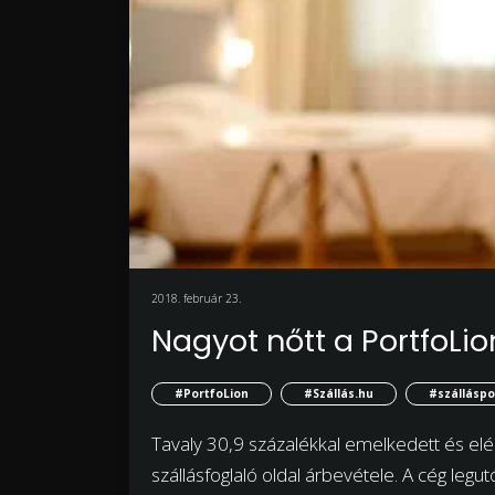
2018. február 23.
Nagyot nőtt a PortfoLio
#PortfoLion
#Szállás.hu
#szálláspo
Tavaly 30,9 százalékkal emelkedett és elérte
szállásfoglaló oldal árbevétele. A cég legut