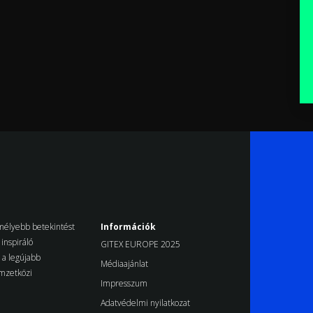
k mélyebb betekintést
Információk
inspiráló
GITEX EUROPE 2025
d a legújabb
Médiaajánlat
emzetközi
Impresszum
Adatvédelmi nyilatkozat