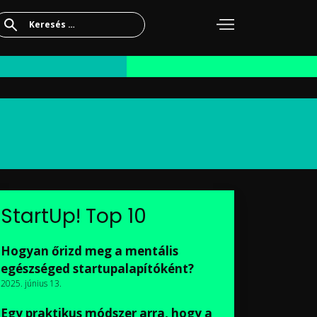
Keresés:
StartUp! Top 10
Hogyan őrizd meg a mentális
egészséged startupalapítóként?
2025. június 13.
Egy praktikus módszer arra, hogy a