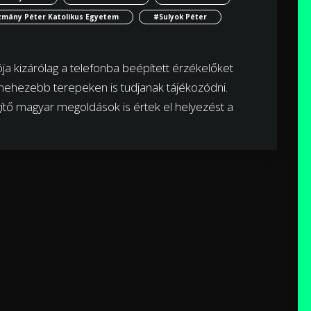
mány Péter Katolikus Egyetem
#Sulyok Péter
ja kizárólag a telefonba beépített érzékelőket
a nehezebb terepeken is tudjanak tájékozódni.
ítő magyar megoldások is értek el helyezést a