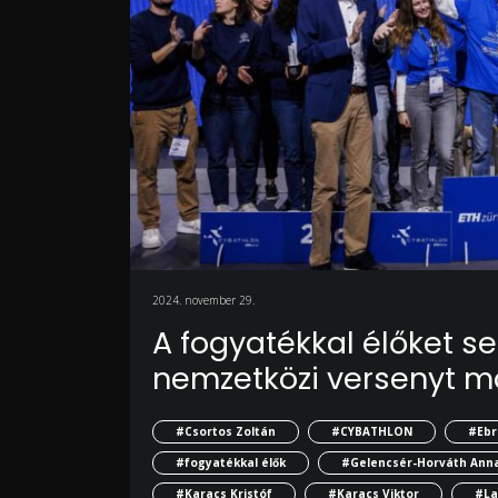
2024. november 29.
A fogyatékkal élőket s
nemzetközi versenyt 
#Csortos Zoltán
#CYBATHLON
#Ebr
#fogyatékkal élők
#Gelencsér-Horváth Ann
#Karacs Kristóf
#Karacs Viktor
#La