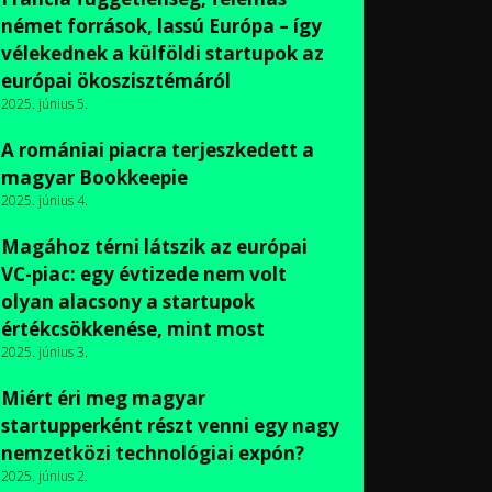
német források, lassú Európa – így
vélekednek a külföldi startupok az
európai ökoszisztémáról
2025. június 5.
A romániai piacra terjeszkedett a
magyar Bookkeepie
2025. június 4.
Magához térni látszik az európai
VC-piac: egy évtizede nem volt
olyan alacsony a startupok
értékcsökkenése, mint most
2025. június 3.
Miért éri meg magyar
startupperként részt venni egy nagy
nemzetközi technológiai expón?
2025. június 2.