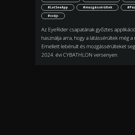
#LetSeeApp
#mozgássérültek
#Páz
#svájc
Az EyeRider csapatának győztes applikáció
használja arra, hogy a látássérültek még 
Emellett lebénult és mozgássérülteket seg
2024. évi CYBATHLON versenyen.