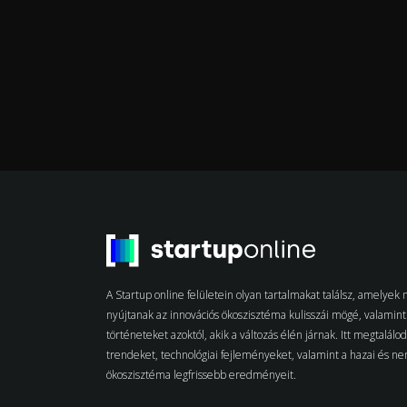
A Startup online felületein olyan tartalmakat találsz, amelye
nyújtanak az innovációs ökoszisztéma kulisszái mögé, valamint 
történeteket azoktól, akik a változás élén járnak. Itt megtalálo
trendeket, technológiai fejleményeket, valamint a hazai és n
ökoszisztéma legfrissebb eredményeit.