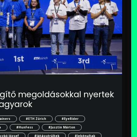
egítő megoldásokkal nyertek
magyarok
ainers
#ETH Zürich
#EyeRider
a
#HunFess
#Jusztin Márton
czkó József
#látássérültek
#lebénultak