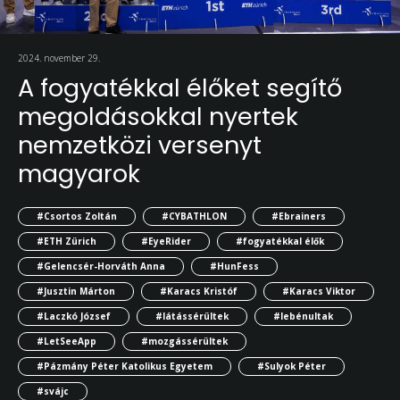
2024. november 29.
A fogyatékkal élőket segítő
megoldásokkal nyertek
nemzetközi versenyt
magyarok
#Csortos Zoltán
#CYBATHLON
#Ebrainers
#ETH Zürich
#EyeRider
#fogyatékkal élők
#Gelencsér-Horváth Anna
#HunFess
#Jusztin Márton
#Karacs Kristóf
#Karacs Viktor
#Laczkó József
#látássérültek
#lebénultak
#LetSeeApp
#mozgássérültek
#Pázmány Péter Katolikus Egyetem
#Sulyok Péter
#svájc