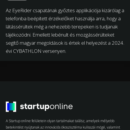
Az EyeRider csapatának győztes applikációja kizárólag a
telefonba beépített érzékelőket használja arra, hogy a
látássérültek még a nehezebb terepeken is tudjanak
tájékozódni. Emellett lebénult és mozgássérülteket
segítő magyar megoldások is értek el helyezést a 2024.
évi CYBATHLON versenyen.
A Startup online felületein olyan tartalmakat találsz, amelyek mélyebb
betekintést nyújtanak az innovációs ökoszisztéma kulisszái mögé, valamint