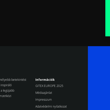
k mélyebb betekintést
Információk
inspiráló
GITEX EUROPE 2025
d a legújabb
Médiaajánlat
emzetközi
Impresszum
Adatvédelmi nyilatkozat