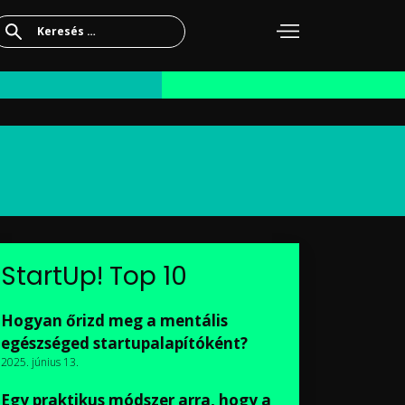
Keresés:
StartUp! Top 10
Hogyan őrizd meg a mentális
egészséged startupalapítóként?
2025. június 13.
Egy praktikus módszer arra, hogy a