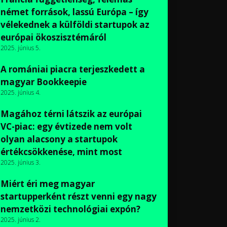
német források, lassú Európa – így
vélekednek a külföldi startupok az
európai ökoszisztémáról
2025. június 5.
A romániai piacra terjeszkedett a
magyar Bookkeepie
2025. június 4.
Magához térni látszik az európai
VC-piac: egy évtizede nem volt
olyan alacsony a startupok
értékcsökkenése, mint most
2025. június 3.
Miért éri meg magyar
startupperként részt venni egy nagy
nemzetközi technológiai expón?
2025. június 2.