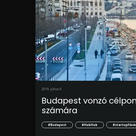
2019. július 9.
Budapest vonzó célpon
számára
#Budapest
#HubHub
#startupfővá