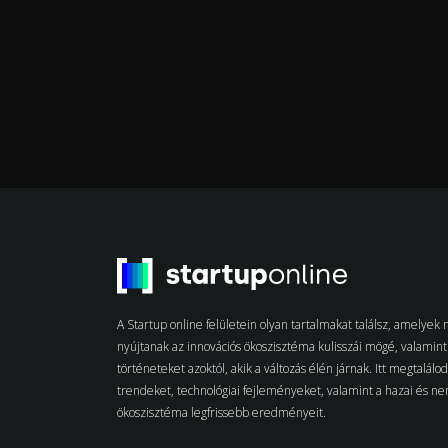
A Startup online felületein olyan tartalmakat találsz, amelye
nyújtanak az innovációs ökoszisztéma kulisszái mögé, valamint 
történeteket azoktól, akik a változás élén járnak. Itt megtalálo
trendeket, technológiai fejleményeket, valamint a hazai és n
ökoszisztéma legfrissebb eredményeit.