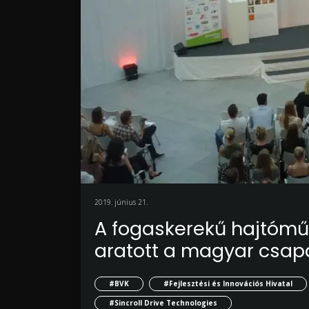
2019. június 21.
A fogaskerekű hajtóműv
aratott a magyar csap
#BVK
#Fejlesztési és Innovációs Hivatal
#Sincroll Drive Technologies