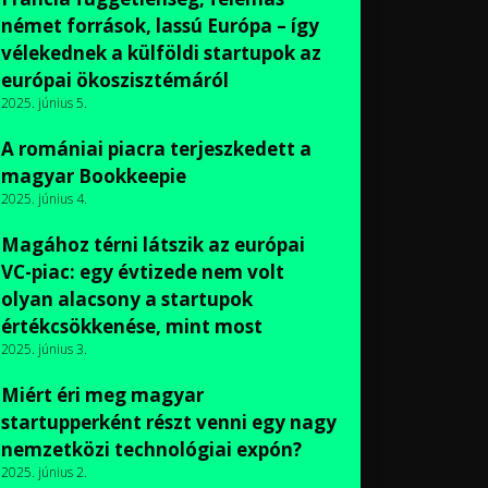
német források, lassú Európa – így
vélekednek a külföldi startupok az
európai ökoszisztémáról
2025. június 5.
A romániai piacra terjeszkedett a
magyar Bookkeepie
2025. június 4.
Magához térni látszik az európai
VC-piac: egy évtizede nem volt
olyan alacsony a startupok
értékcsökkenése, mint most
2025. június 3.
Miért éri meg magyar
startupperként részt venni egy nagy
nemzetközi technológiai expón?
2025. június 2.