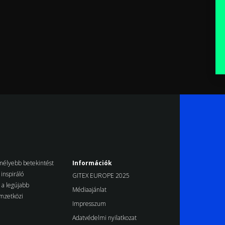
k mélyebb betekintést
Információk
inspiráló
GITEX EUROPE 2025
d a legújabb
Médiaajánlat
emzetközi
Impresszum
Adatvédelmi nyilatkozat