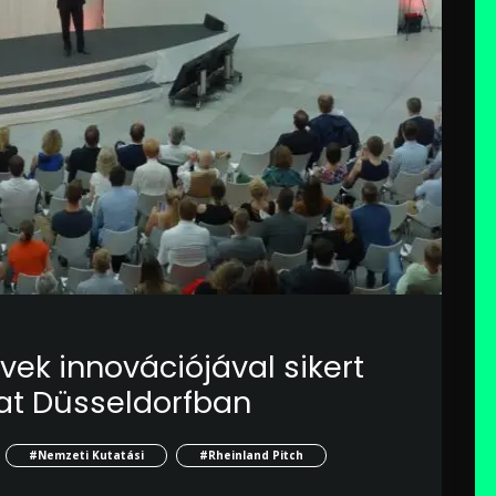
ek innovációjával sikert
at Düsseldorfban
#Nemzeti Kutatási
#Rheinland Pitch