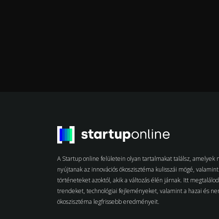
A Startup online felületein olyan tartalmakat találsz, amelye
nyújtanak az innovációs ökoszisztéma kulisszái mögé, valamint 
történeteket azoktól, akik a változás élén járnak. Itt megtalálo
trendeket, technológiai fejleményeket, valamint a hazai és n
ökoszisztéma legfrissebb eredményeit.