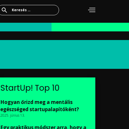
Keresés:
StartUp! Top 10
Hogyan őrizd meg a mentális
egészséged startupalapítóként?
2025. június 13.
Egy praktikus módszer arra, hogy a