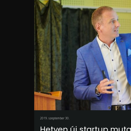
2019. szeptember 30.
Hetven új startup muta