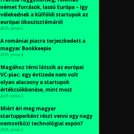
német források, lassú Európa – így
vélekednek a külföldi startupok az
európai ökoszisztémáról
2025. június 5.
A romániai piacra terjeszkedett a
magyar Bookkeepie
2025. június 4.
Magához térni látszik az európai
VC-piac: egy évtizede nem volt
olyan alacsony a startupok
értékcsökkenése, mint most
2025. június 3.
Miért éri meg magyar
startupperként részt venni egy nagy
nemzetközi technológiai expón?
2025. június 2.