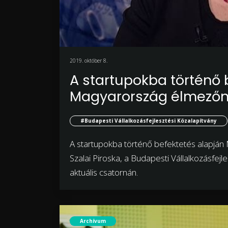
2019. október 8.
A startupokba történő 
Magyarország élmező
#Budapesti Vállalkozásfejlesztési Közalapítvány
A startupokba történő befektetés alapjá
Szalai Piroska, a Budapesti Vállalkozásfe
aktuális csatornán.
Archívum