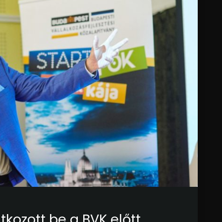
tkozott be a BVK előtt