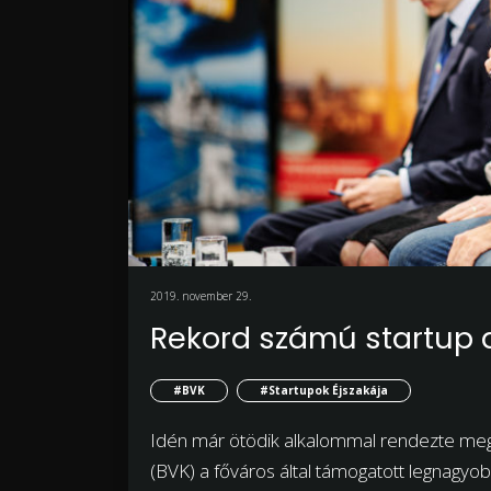
2019. november 29.
Rekord számú startup a
#BVK
#Startupok Éjszakája
Idén már ötödik alkalommal rendezte meg 
(BVK) a főváros által támogatott legnagyob