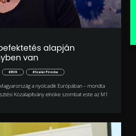
befektetés alapján
nyben van
#BVK
#Szalai Piroska
n Magyarország a nyolcadik Európában – mondta
jlesztési Közalapítvány elnöke szombat este az M1