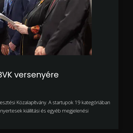
 BVK versenyére
lesztési Közalapítvány. A startupok 19 kategóriában
yertesek kiállítási és egyéb megjelenési