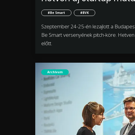
#Be Smart
#BVK
Szeptember 24-25-én lezajlott a Budapesti 
Be Smart versenyének pitch-köre. Hetven 
előtt.
Archívum