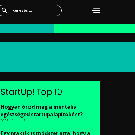
Keresés:
StartUp! Top 10
Hogyan őrizd meg a mentális
egészséged startupalapítóként?
2025. június 13.
Egy praktikus módszer arra, hogy a