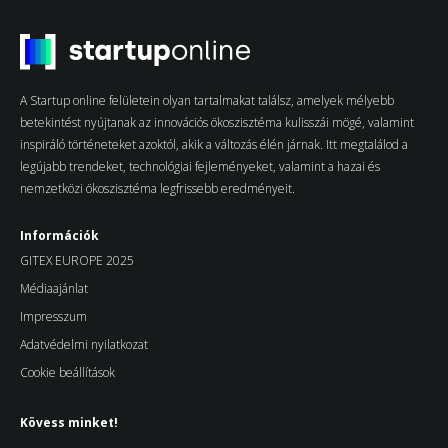
A Startup online felületein olyan tartalmakat találsz, amelyek mélyebb
betekintést nyújtanak az innovációs ökoszisztéma kulisszái mögé, valamint
inspiráló történeteket azoktól, akik a változás élén járnak. Itt megtalálod a
legújabb trendeket, technológiai fejleményeket, valamint a hazai és
nemzetközi ökoszisztéma legfrissebb eredményeit.
Információk
GITEX EUROPE 2025
Médiaajánlat
Impresszum
Adatvédelmi nyilatkozat
Cookie beállítások
Kövess minket!