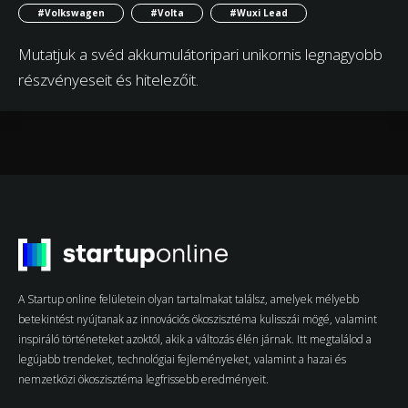
#Volkswagen
#Volta
#Wuxi Lead
Mutatjuk a svéd akkumulátoripari unikornis legnagyobb
részvényeseit és hitelezőit.
A Startup online felületein olyan tartalmakat találsz, amelyek mélyebb
betekintést nyújtanak az innovációs ökoszisztéma kulisszái mögé, valamint
inspiráló történeteket azoktól, akik a változás élén járnak. Itt megtalálod a
legújabb trendeket, technológiai fejleményeket, valamint a hazai és
nemzetközi ökoszisztéma legfrissebb eredményeit.