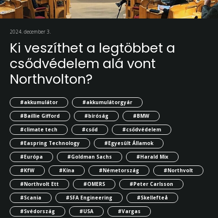
2024. december 3.
Ki veszíthet a legtöbbet a
csődvédelem alá vont
Northvolton?
#akkumulátor
#akkumulátorgyár
#Baillie Gifford
#bíróság
#BMW
#climate tech
#csőd
#csődvédelem
#Easpring Technology
#Egyesült Államok
#Európa
#Goldman Sachs
#Harald Mix
#KfW
#Kína
#Németország
#Northvolt
#Northvolt Ett
#OMERS
#Peter Carlsson
#Scania
#SFA Engineering
#Skellefteå
#Svédország
#USA
#Vargas