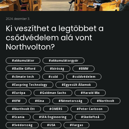
2024. december 3.
Ki veszíthet a legtöbbet a
csődvédelem alá vont
Northvolton?
#akkumulátor
#akkumulátorgyár
#Baillie Gifford
#bíróság
#BMW
#climate tech
#csőd
#csődvédelem
#Easpring Technology
#Egyesült Államok
#Európa
#Goldman Sachs
#Harald Mix
#KfW
#Kína
#Németország
#Northvolt
#Northvolt Ett
#OMERS
#Peter Carlsson
#Scania
#SFA Engineering
#Skellefteå
#Svédország
#USA
#Vargas