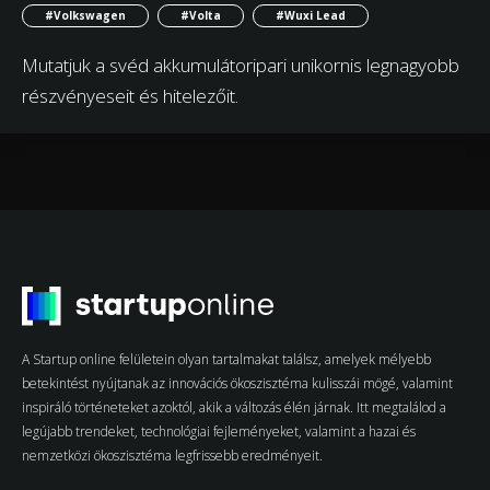
#Volkswagen
#Volta
#Wuxi Lead
Mutatjuk a svéd akkumulátoripari unikornis legnagyobb
részvényeseit és hitelezőit.
A Startup online felületein olyan tartalmakat találsz, amelyek mélyebb
betekintést nyújtanak az innovációs ökoszisztéma kulisszái mögé, valamint
inspiráló történeteket azoktól, akik a változás élén járnak. Itt megtalálod a
legújabb trendeket, technológiai fejleményeket, valamint a hazai és
nemzetközi ökoszisztéma legfrissebb eredményeit.