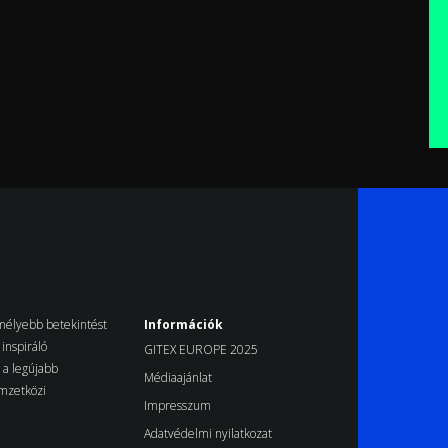
k mélyebb betekintést
Információk
inspiráló
GITEX EUROPE 2025
d a legújabb
Médiaajánlat
emzetközi
Impresszum
Adatvédelmi nyilatkozat