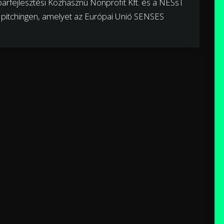
 Iparfejlesztési Közhasznú Nonprofit Kft. és a NESsT
t pitchingen, amelyet az Európai Unió SENSES