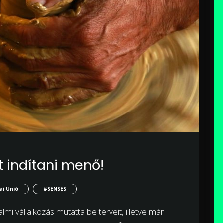
t indítani menő!
ai Unió
#SENSES
lmi vállalkozás mutatta be terveit, illetve már