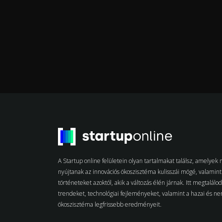
A Startup online felületein olyan tartalmakat találsz, amelye
nyújtanak az innovációs ökoszisztéma kulisszái mögé, valamint 
történeteket azoktól, akik a változás élén járnak. Itt megtalálo
trendeket, technológiai fejleményeket, valamint a hazai és n
ökoszisztéma legfrissebb eredményeit.