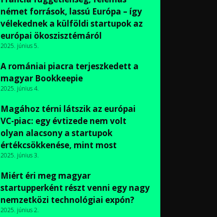
német források, lassú Európa – így
vélekednek a külföldi startupok az
európai ökoszisztémáról
2025. június 5.
A romániai piacra terjeszkedett a
magyar Bookkeepie
2025. június 4.
Magához térni látszik az európai
VC-piac: egy évtizede nem volt
olyan alacsony a startupok
értékcsökkenése, mint most
2025. június 3.
Miért éri meg magyar
startupperként részt venni egy nagy
nemzetközi technológiai expón?
2025. június 2.