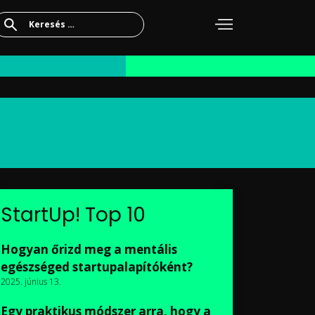
Keresés:
StartUp! Top 10
Hogyan őrizd meg a mentális
egészséged startupalapítóként?
2025. június 13.
Egy praktikus módszer arra, hogy a