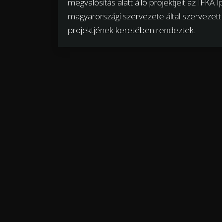
megvalósítás alatt álló projektjeit az IFKA
magyarországi szervezete által szervezet
projektjének keretében rendeztek.