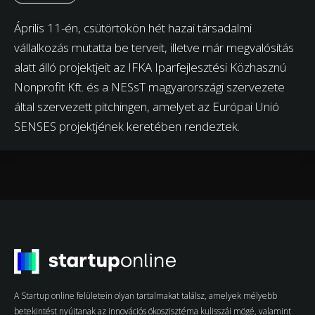
Április 11-én, csütörtökön hét hazai társadalmi
vállalkozás mutatta be terveit, illetve már megvalósítás
alatt álló projektjeit az IFKA Iparfejlesztési Közhasznú
Nonprofit Kft. és a NESsT magyarországi szervezete
által szervezett pitchingen, amelyet az Európai Unió
SENSES projektjének keretében rendeztek.
A Startup online felületein olyan tartalmakat találsz, amelyek mélyebb
betekintést nyújtanak az innovációs ökoszisztéma kulisszái mögé, valamint