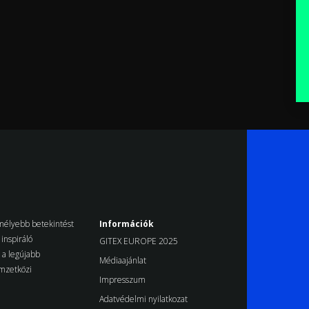
k mélyebb betekintést
Információk
inspiráló
GITEX EUROPE 2025
d a legújabb
Médiaajánlat
emzetközi
Impresszum
Adatvédelmi nyilatkozat