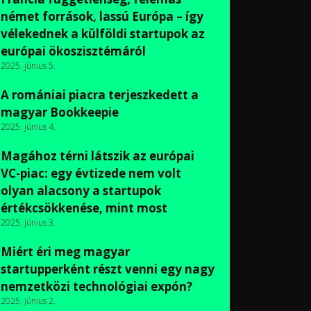
német források, lassú Európa – így
vélekednek a külföldi startupok az
európai ökoszisztémáról
2025. június 5.
A romániai piacra terjeszkedett a
magyar Bookkeepie
2025. június 4.
Magához térni látszik az európai
VC-piac: egy évtizede nem volt
olyan alacsony a startupok
értékcsökkenése, mint most
2025. június 3.
Miért éri meg magyar
startupperként részt venni egy nagy
nemzetközi technológiai expón?
2025. június 2.