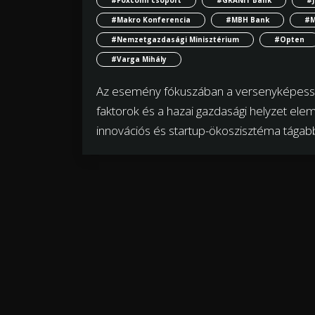
#Makro Konferencia
#MBH Bank
#M
#Nemzetgazdasági Minisztérium
#Opten
#Varga Mihály
Az esemény fókuszában a versenyképesség
faktorok és a hazai gazdasági helyzet ele
innovációs és startup-ökoszisztéma tágab