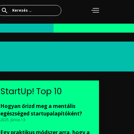
Keresés:
StartUp! Top 10
Hogyan őrizd meg a mentális
egészséged startupalapítóként?
2025. június 13.
Egy praktikus módszer arra, hogy a