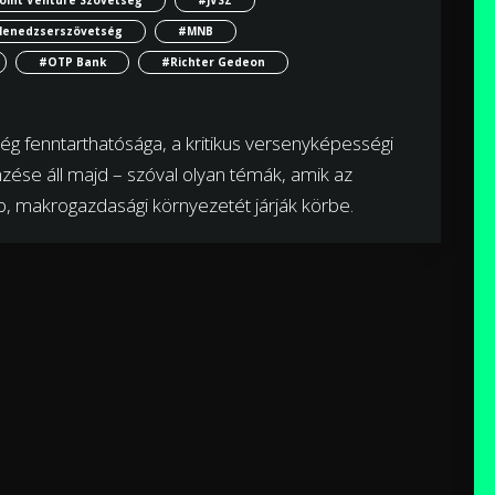
enedzserszövetség
#MNB
#OTP Bank
#Richter Gedeon
 fenntarthatósága, a kritikus versenyképességi
mzése áll majd – szóval olyan témák, amik az
b, makrogazdasági környezetét járják körbe.