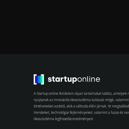
A Startup online felületein olyan tartalmakat találsz, amelye
nyújtanak az innovációs ökoszisztéma kulisszái mögé, valamint 
történeteket azoktól, akik a változás élén járnak. Itt megtalálo
trendeket, technológiai fejleményeket, valamint a hazai és n
ökoszisztéma legfrissebb eredményeit.