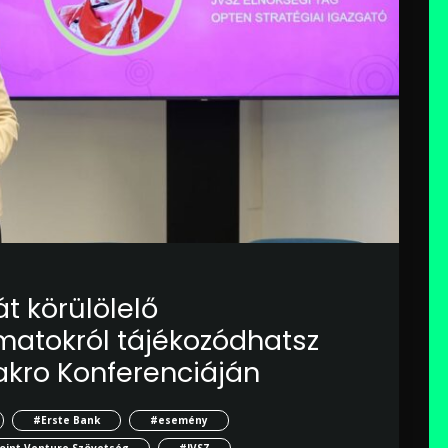
t körülölelő
atokról tájékozódhatsz
akro Konferenciáján
#Erste Bank
#esemény
oint Venture Szövetség
#JVSZ