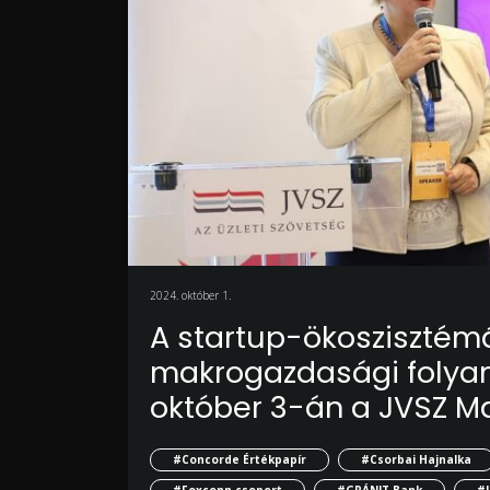
2024. október 1.
A startup-ökoszisztémá
makrogazdasági folyam
október 3-án a JVSZ M
#Concorde Értékpapír
#Csorbai Hajnalka
#Foxconn csoport
#GRÁNIT Bank
#J