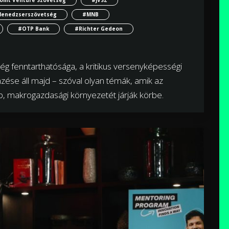
enedzserszövetség
#MNB
#OTP Bank
#Richter Gedeon
 fenntarthatósága, a kritikus versenyképességi
mzése áll majd – szóval olyan témák, amik az
b, makrogazdasági környezetét járják körbe.