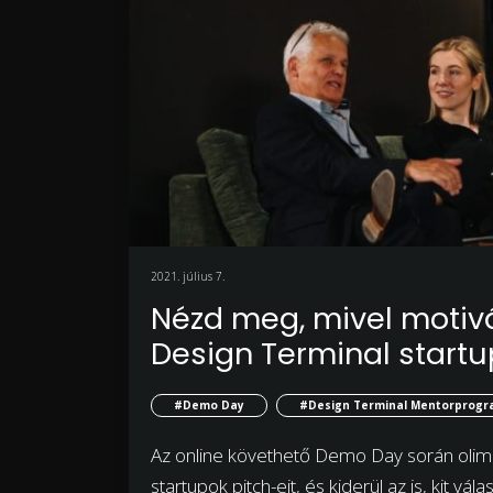
2021. július 7.
Nézd meg, mivel motivá
Design Terminal startup
#Demo Day
#Design Terminal Mentorprog
Az online követhető Demo Day során olimp
startupok pitch-eit, és kiderül az is, kit v