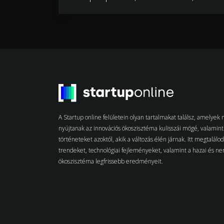
A Startup online felületein olyan tartalmakat találsz, amelye
nyújtanak az innovációs ökoszisztéma kulisszái mögé, valamint 
történeteket azoktól, akik a változás élén járnak. Itt megtalálo
trendeket, technológiai fejleményeket, valamint a hazai és n
ökoszisztéma legfrissebb eredményeit.