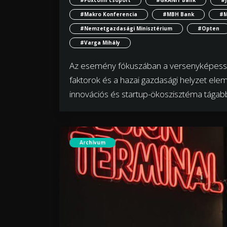
#Makro Konferencia
#MBH Bank
#M
#Nemzetgazdasági Minisztérium
#Opten
#Varga Mihály
Az esemény fókuszában a versenyképesség
faktorok és a hazai gazdasági helyzet ele
innovációs és startup-ökoszisztéma tágab
Archívum