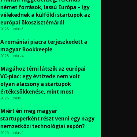
német források, lassú Európa – így
vélekednek a külföldi startupok az
európai ökoszisztémáról
2025. június 5.
A romániai piacra terjeszkedett a
magyar Bookkeepie
2025. június 4.
Magához térni látszik az európai
VC-piac: egy évtizede nem volt
olyan alacsony a startupok
értékcsökkenése, mint most
2025. június 3.
Miért éri meg magyar
startupperként részt venni egy nagy
nemzetközi technológiai expón?
2025. június 2.