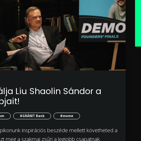
lja Liu Shaolin Sándor a
jait!
ram
#GRÁNIT Bank
#mome
ikonunk inspirációs beszéde mellett követheted a
álaszt meg a szakmai zsűri a legjobb csapatnak.