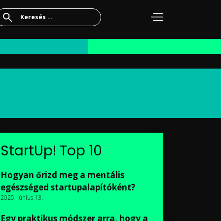
Keresés:
StartUp! Top 10
Hogyan őrizd meg a mentális
egészséged startupalapítóként?
2025. június 13.
Egy praktikus módszer arra, hogy a