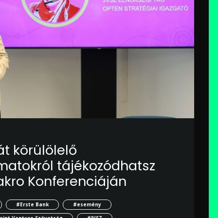
t körülölelő
atokról tájékozódhatsz
akro Konferenciáján
#Erste Bank
#esemény
oint Venture Szövetség
#JVSZ