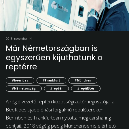
2018. november 14.
Már Németországban is
egyszerűen kijuthatunk a
reptérre
#beerides
#Frankfurt
#München
#Németország
#reptér
#repülőtér
A régió vezető reptéri közösségi autómegosztója, a
BeeRides újabb óriási forgalmú repülőtereken,
Berlinben és Frankfurtban nyitotta meg carsharing
pontjait, 2018 végéig pedig Münchenben is elérhető