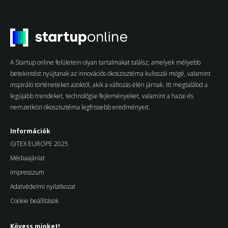
A Startup online felületein olyan tartalmakat találsz, amelyek mélyebb
betekintést nyújtanak az innovációs ökoszisztéma kulisszái mögé, valamint
inspiráló történeteket azoktól, akik a változás élén járnak. Itt megtalálod a
legújabb trendeket, technológiai fejleményeket, valamint a hazai és
nemzetközi ökoszisztéma legfrissebb eredményeit.
Információk
GITEX EUROPE 2025
Médiaajánlat
Impresszum
Adatvédelmi nyilatkozat
Cookie beállítások
Kövess minket!