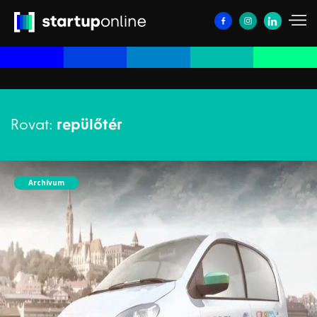
Rovat:
repülőtér
Archívum