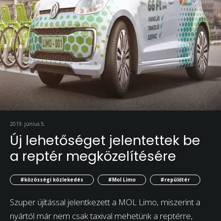
2019. június 5.
Új lehetőséget jelentettek be
a reptér megközelítésére
#közösségi közlekedés
#Mol Limo
#repülőtér
Szuper újítással jelentkezett a MOL Limo, miszerint a
nyártól már nem csak taxival mehetünk a reptérre,