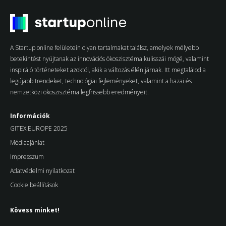
A Startup online felületein olyan tartalmakat találsz, amelyek mélyebb
betekintést nyújtanak az innovációs ökoszisztéma kulisszái mögé, valamint
inspiráló történeteket azoktól, akik a változás élén járnak. Itt megtalálod a
legújabb trendeket, technológiai fejleményeket, valamint a hazai és
nemzetközi ökoszisztéma legfrissebb eredményeit.
Információk
GITEX EUROPE 2025
Médiaajánlat
Impresszum
Adatvédelmi nyilatkozat
Cookie beállítások
Kövess minket!