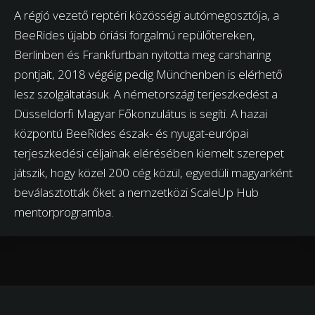
A régió vezető reptéri közösségi autómegosztója, a
BeeRides újabb óriási forgalmú repülőtereken,
Berlinben és Frankfurtban nyitotta meg carsharing
pontjait, 2018 végéig pedig Münchenben is elérhető
lesz szolgáltatásuk. A németországi terjeszkedést a
Düsseldorfi Magyar Főkonzulátus is segíti. A hazai
központú BeeRides észak- és nyugat-európai
terjeszkedési céljainak elérésében kiemelt szerepet
játszik, hogy közel 200 cég közül, egyedüli magyarként
beválasztották őket a nemzetközi ScaleUp Hub
mentorprogramba.