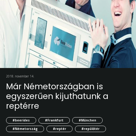
2018. november 14.
Már Németországban is
egyszerűen kijuthatunk a
reptérre
#beerides
#Frankfurt
#München
#Németország
#reptér
#repülőtér