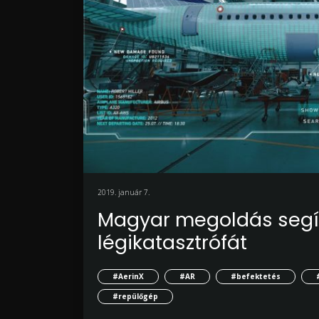
2019. január 7.
Magyar megoldás segít
légikatasztrófát
#AerinX
#AR
#befektetés
#repülőgép