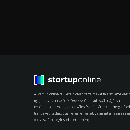
A Startup online felületein olyan tartalmakat találsz, amelye
nyújtanak az innovációs ökoszisztéma kulisszái mögé, valamint 
történeteket azoktól, akik a változás élén járnak. Itt megtalálo
trendeket, technológiai fejleményeket, valamint a hazai és n
ökoszisztéma legfrissebb eredményeit.