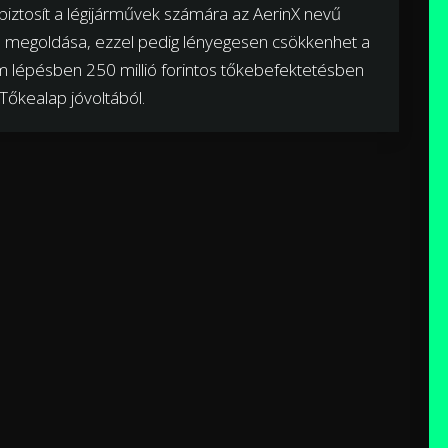
biztosít a légijárművek számára az AerinX nevű
pú megoldása, ezzel pedig lényegesen csökkenhet a
om lépésben 250 millió forintos tőkebefektetésben
őkealap jóvoltából.