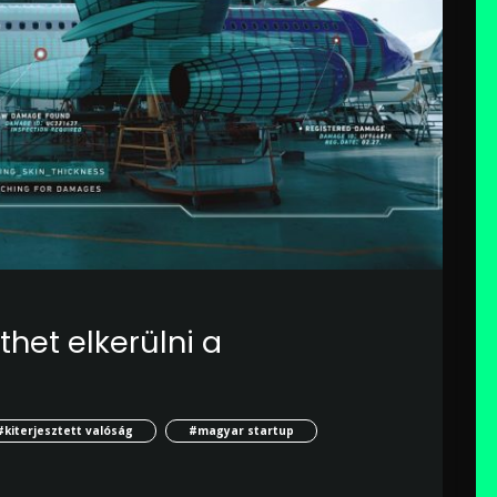
het elkerülni a
#kiterjesztett valóság
#magyar startup