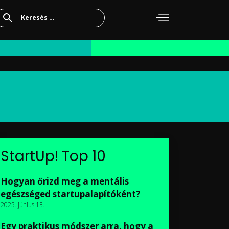
Keresés:
StartUp! Top 10
Hogyan őrizd meg a mentális
egészséged startupalapítóként?
2025. június 13.
Egy praktikus módszer arra, hogy a