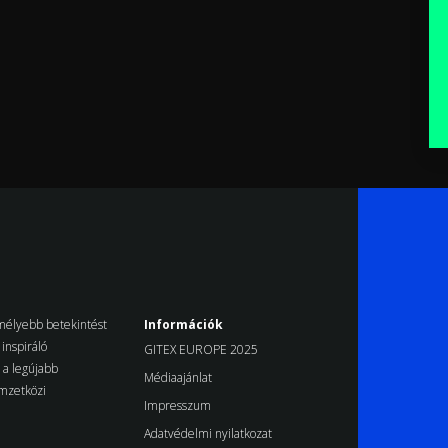
k mélyebb betekintést
Információk
inspiráló
GITEX EUROPE 2025
d a legújabb
Médiaajánlat
emzetközi
Impresszum
Adatvédelmi nyilatkozat