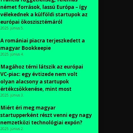
német források, lassú Európa – így
vélekednek a külföldi startupok az
európai ökoszisztémáról
2025. június 5.
A romániai piacra terjeszkedett a
magyar Bookkeepie
2025. június 4.
Magához térni látszik az európai
VC-piac: egy évtizede nem volt
olyan alacsony a startupok
értékcsökkenése, mint most
2025. június 3.
Miért éri meg magyar
startupperként részt venni egy nagy
nemzetközi technológiai expón?
2025. június 2.