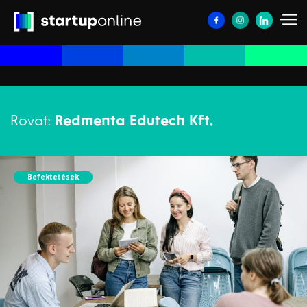
Rovat:
Redmenta Edutech Kft.
Befektetések