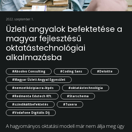
2022. szeptember 1.
Üzleti angyalok befektetése a
magyar fejlesztésű
oktatástechnológiai
alkalmazásba
#Absolvo Consulting
#Coding Sans
#Deloitte
#Magyar Üzleti Angyal Egyesület
#nemzetközipiacra-lépés
#oktatástechnológia
#Redmenta Edutech Kft.
#Starschema
#szindikáltbefektetés
#Tuxera
#Vodafone Digitális Díj
A hagyományos oktatási modell már nem állja meg úgy