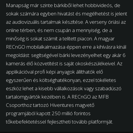
Manapság már szinte bárkiből lehet hobbivideós, de
sokak számára egyben hivatást és megélhetést is jelent
az audiovizuális tartalmak készítése. A verseny óriási az
online térben, és nem csupán a mennyiség, de a
minőség is sokat számít a telített piacon. A magyar
RECnGO mobilalkalmazása éppen erre a kihívásra kínál
megoldást: segítségével bárki levezényelhet egy akár 6
kamerás élő közvetítést is saját okoskészülékeivel. Az
applikációval profi képi anyagok állíthatók elő
egyszerűen és költséghatékonyan, ezzel tökéletes
eszköz lehet a kisebb vállalkozások vagy szabadúszó
tartalomgyártók kezében is. A RECnGO az MFB
Csoporthoz tartozó Hiventures magvető
programjából kapott 250 millió forintos
tőkebefektetéssel fejlesztheti tovább platformját.