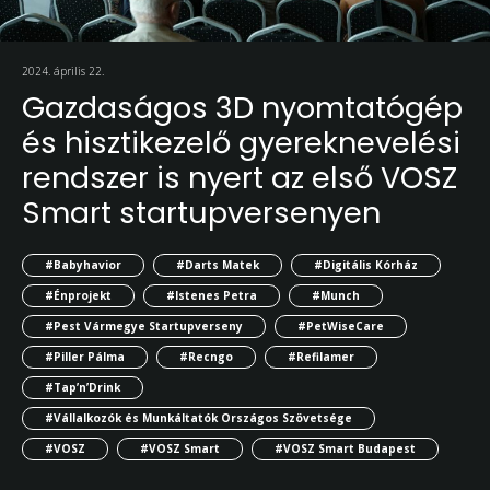
2024. április 22.
Gazdaságos 3D nyomtatógép
és hisztikezelő gyereknevelési
rendszer is nyert az első VOSZ
Smart startupversenyen
#Babyhavior
#Darts Matek
#Digitális Kórház
#Énprojekt
#Istenes Petra
#Munch
#Pest Vármegye Startupverseny
#PetWiseCare
#Piller Pálma
#Recngo
#Refilamer
#Tap’n’Drink
#Vállalkozók és Munkáltatók Országos Szövetsége
#VOSZ
#VOSZ Smart
#VOSZ Smart Budapest