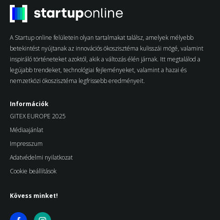
A Startup online felületein olyan tartalmakat találsz, amelyek mélyebb
betekintést nyújtanak az innovációs ökoszisztéma kulisszái mögé, valamint
inspiráló történeteket azoktól, akik a változás élén járnak. Itt megtalálod a
legújabb trendeket, technológiai fejleményeket, valamint a hazai és
nemzetközi ökoszisztéma legfrissebb eredményeit.
Információk
GITEX EUROPE 2025
Médiaajánlat
Impresszum
Adatvédelmi nyilatkozat
Cookie beállítások
Kövess minket!