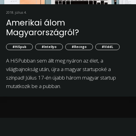
2018. július 4.
Amerikai álom
Magyarországról?
#Hi5pub
#Intellyo
#Recngo
#ViddL
A Hi5Pubban sem állt meg nyáron az élet, a
világbajnokság után, újra a magyar startupoké a
színpad! Július 17-én újabb három magyar startup
mutatkozik be a pubban.