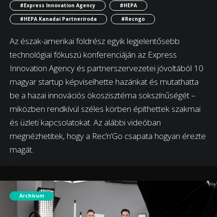
#Express Innovation Agency
#HEPA
#HEPA Kanadai Partneriroda
#Recngo
Az észak-amerikai földrész egyik legjelentősebb
technológiai fókuszú konferenciáján az Express
Innovation Agency és partnerszervezetei jóvoltából 10
magyar startup képviselhette hazánkat és mutathatta
be a hazai innovációs ökoszisztéma sokszínűségét –
miközben rendkívül széles körben építhettek szakmai
és üzleti kapcsolatokat. Az alábbi videóban
megnézhetitek, hogy a Rec’n’Go csapata hogyan érezte
magát.
Archívum