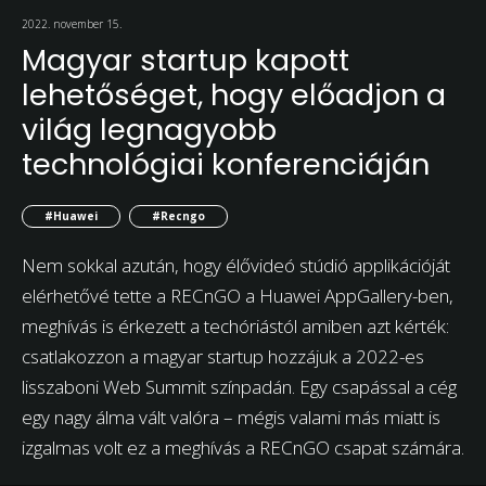
2022. november 15.
Magyar startup kapott
lehetőséget, hogy előadjon a
világ legnagyobb
technológiai konferenciáján
#Huawei
#Recngo
Nem sokkal azután, hogy élővideó stúdió applikációját
elérhetővé tette a RECnGO a Huawei AppGallery-ben,
meghívás is érkezett a techóriástól amiben azt kérték:
csatlakozzon a magyar startup hozzájuk a 2022-es
lisszaboni Web Summit színpadán. Egy csapással a cég
egy nagy álma vált valóra – mégis valami más miatt is
izgalmas volt ez a meghívás a RECnGO csapat számára.