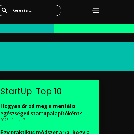
Keresés:
StartUp! Top 10
Hogyan őrizd meg a mentális
egészséged startupalapítóként?
2025. június 13.
Egy praktikus módszer arra, hogy a