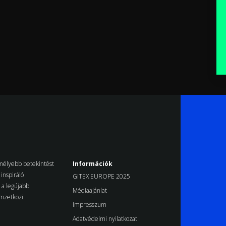
k mélyebb betekintést
Információk
inspiráló
GITEX EUROPE 2025
d a legújabb
Médiaajánlat
emzetközi
Impresszum
Adatvédelmi nyilatkozat