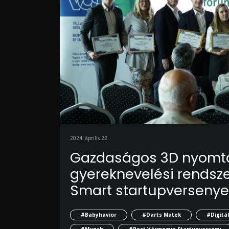
2024. április 22.
Gazdaságos 3D nyomtat
gyereknevelési rendszer
Smart startupverseny
#Babyhavior
#Darts Matek
#Digitá
#Munch
#Pest Vármegye Startupverseny