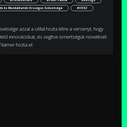
ók és Munkáltatók Országos Szövetsége
#VOSZ
etsége azzal a céllal hozta létre a versenyt, hogy
ülető innovációkat, és segítse ismertségük növelését.
ilamer hozta el.