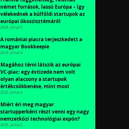
német források, lassú Európa – így
vélekednek a külföldi startupok az
európai ökoszisztémáról
2025. június 5.
A romániai piacra terjeszkedett a
magyar Bookkeepie
2025. június 4.
Magához térni látszik az európai
VC-piac: egy évtizede nem volt
olyan alacsony a startupok
értékcsökkenése, mint most
2025. június 3.
Miért éri meg magyar
startupperként részt venni egy nagy
nemzetközi technológiai expón?
2025. június 2.