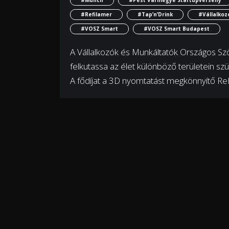
#Refilamer
#Tap’n’Drink
#Vállalkoz
#VOSZ Smart
#VOSZ Smart Budapest
A Vállalkozók és Munkáltatók Országos Szöv
felkutassa az élet különböző területein sz
A fődíjat a 3D nyomtatást megkönnyítő ReF