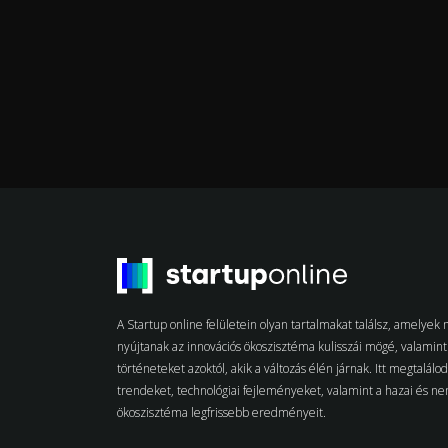
A Startup online felületein olyan tartalmakat találsz, amelye
nyújtanak az innovációs ökoszisztéma kulisszái mögé, valamint 
történeteket azoktól, akik a változás élén járnak. Itt megtalálo
trendeket, technológiai fejleményeket, valamint a hazai és n
ökoszisztéma legfrissebb eredményeit.