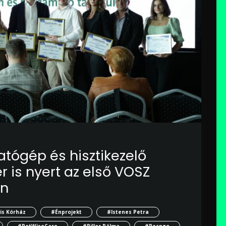
ógép és hisztikezelő
 is nyert az első VOSZ
en
lis Kórház
#Énprojekt
#Istenes Petra
#PetWiseCare
#Piller Pálma
#Recngo