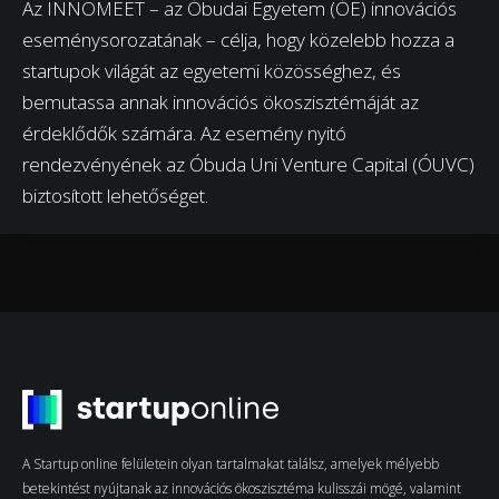
Az INNOMEET – az Óbudai Egyetem (ÓE) innovációs
eseménysorozatának – célja, hogy közelebb hozza a
startupok világát az egyetemi közösséghez, és
bemutassa annak innovációs ökoszisztémáját az
érdeklődők számára. Az esemény nyitó
rendezvényének az Óbuda Uni Venture Capital (ÓUVC)
biztosított lehetőséget.
A Startup online felületein olyan tartalmakat találsz, amelyek mélyebb
betekintést nyújtanak az innovációs ökoszisztéma kulisszái mögé, valamint