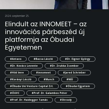
2024. szeptember 25.
Elindult az INNOMEET – az
innovációs párbeszéd új
platformja az Óbudai
Egyetemen
#Antavo
#Bacsa László
#Dr. Eigner György
#Dr. Kovács Levente
#Dr. Zrubka Zsombor
#Hild Imre
#innomeet
#Jared Schrieber
#Korányi László
#Munch
#NIÜ
#Óbuda Uni Venture Capital Zrt.
#Óbudai Egyetem
#ÓUVC
#Prof. Dr. Galambos Péter
#Prof. Dr. Haidegger Tamás
#Shrooly