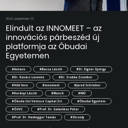
2024. szeptember 25.
Elindult az INNOMEET – az
innovációs párbeszéd új
platformja az Óbudai
Egyetemen
#Antavo
#Bacsa László
#Dr. Eigner György
#Dr. Kovács Levente
#Dr. Zrubka Zsombor
#Hild Imre
#innomeet
#Jared Schrieber
#Korányi László
#Munch
#NIÜ
#Óbuda Uni Venture Capital Zrt.
#Óbudai Egyetem
#ÓUVC
#Prof. Dr. Galambos Péter
#Prof. Dr. Haidegger Tamás
#Shrooly