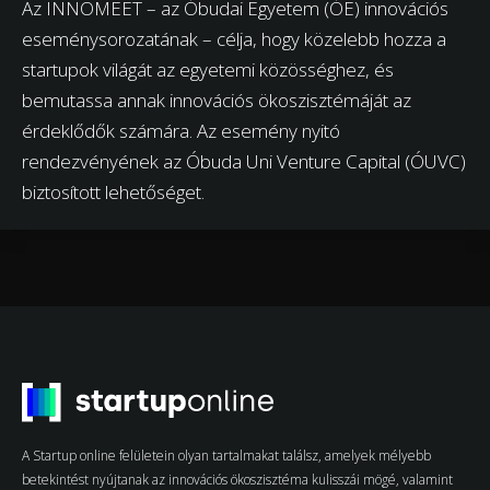
Az INNOMEET – az Óbudai Egyetem (ÓE) innovációs
eseménysorozatának – célja, hogy közelebb hozza a
startupok világát az egyetemi közösséghez, és
bemutassa annak innovációs ökoszisztémáját az
érdeklődők számára. Az esemény nyitó
rendezvényének az Óbuda Uni Venture Capital (ÓUVC)
biztosított lehetőséget.
A Startup online felületein olyan tartalmakat találsz, amelyek mélyebb
betekintést nyújtanak az innovációs ökoszisztéma kulisszái mögé, valamint