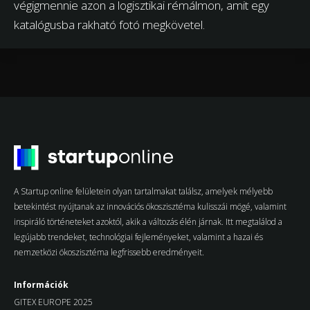
végigmennie azon a logisztikai rémálmon, amit egy
katalógusba rakható fotó megkövetel.
A Startup online felületein olyan tartalmakat találsz, amelyek mélyebb
betekintést nyújtanak az innovációs ökoszisztéma kulisszái mögé, valamint
inspiráló történeteket azoktól, akik a változás élén járnak. Itt megtalálod a
legújabb trendeket, technológiai fejleményeket, valamint a hazai és
nemzetközi ökoszisztéma legfrissebb eredményeit.
Információk
GITEX EUROPE 2025