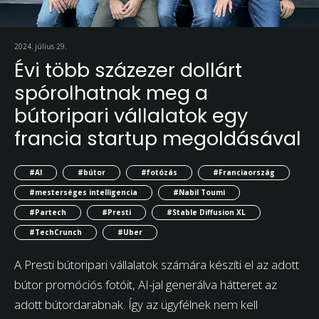
2024. július 29.
Évi több százezer dollárt
spórolhatnak meg a
bútoripari vállalatok egy
francia startup megoldásával
#AI
#bútor
#fotózás
#Franciaország
#mesterséges intelligencia
#Nabil Toumi
#Partech
#Presti
#Stable Diffusion XL
#TechCrunch
#Uber
A Presti bútoripari vállalatok számára készíti el az adott
bútor promóciós fotóit, AI-jal generálva hátteret az
adott bútordarabnak. Így az ügyfélnek nem kell