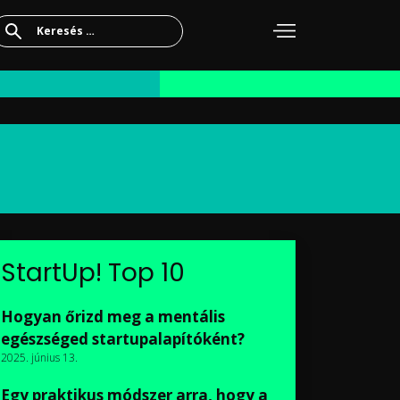
Keresés:
StartUp! Top 10
Hogyan őrizd meg a mentális
egészséged startupalapítóként?
2025. június 13.
Egy praktikus módszer arra, hogy a