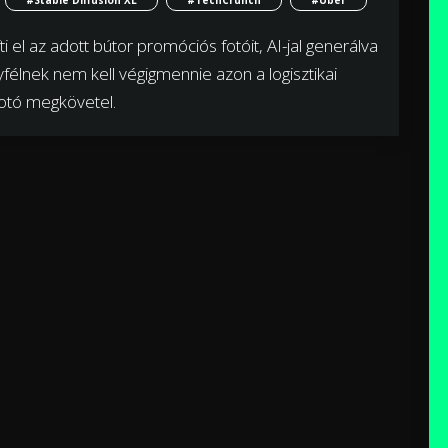
ti el az adott bútor promóciós fotóit, AI-jal generálva
yfélnek nem kell végigmennie azon a logisztikai
otó megkövetel.