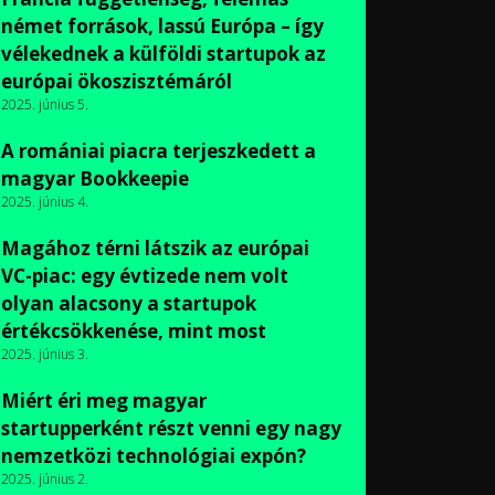
német források, lassú Európa – így
vélekednek a külföldi startupok az
európai ökoszisztémáról
2025. június 5.
A romániai piacra terjeszkedett a
magyar Bookkeepie
2025. június 4.
Magához térni látszik az európai
VC-piac: egy évtizede nem volt
olyan alacsony a startupok
értékcsökkenése, mint most
2025. június 3.
Miért éri meg magyar
startupperként részt venni egy nagy
nemzetközi technológiai expón?
2025. június 2.