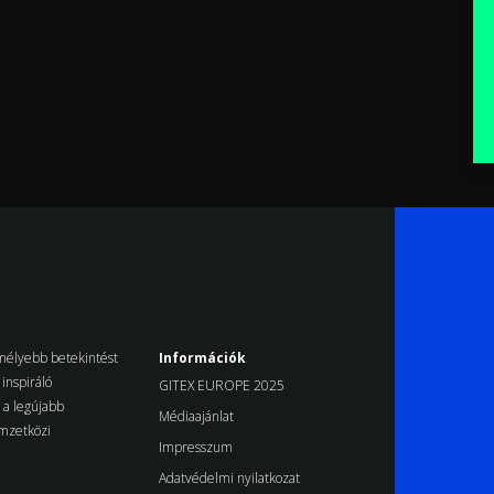
k mélyebb betekintést
Információk
inspiráló
GITEX EUROPE 2025
d a legújabb
Médiaajánlat
emzetközi
Impresszum
Adatvédelmi nyilatkozat