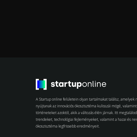
A Startup online felületein olyan tartalmakat találsz, amelye
nyújtanak az innovációs ökoszisztéma kulisszái mögé, valamint 
történeteket azoktól, akik a változás élén járnak. Itt megtalálo
trendeket, technológiai fejleményeket, valamint a hazai és n
ökoszisztéma legfrissebb eredményeit.