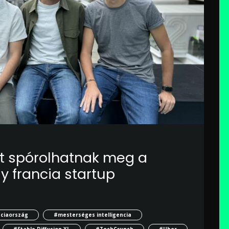
árt spórolhatnak meg a
gy francia startup
ciaország
#mesterséges intelligencia
#Stable Diffusion XL
#TechCrunch
#Uber