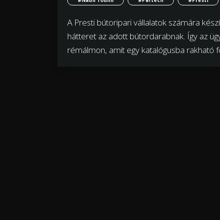
A Presti bútoripari vállalatok számára készí
hátteret az adott bútordarabnak. Így az üg
rémálmon, amit egy katalógusba rakható f