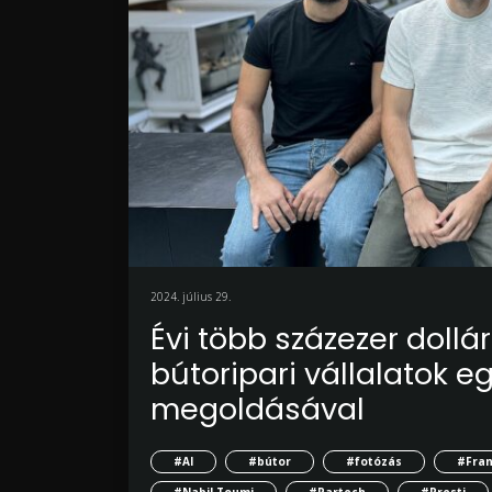
2024. július 29.
Évi több százezer doll
bútoripari vállalatok e
megoldásával
#AI
#bútor
#fotózás
#Fran
#Nabil Toumi
#Partech
#Presti