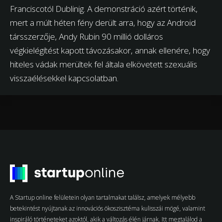
Franciscotól Dublinig. A demonstráció azért történik,
mert a múlt héten fény derült arra, hogy az Android
társszerzője, Andy Rubin 90 millió dolláros
végkielégítést kapott távozásakor, annak ellenére, hogy
hiteles vádak merültek fel általa elkövetett szexuális
visszaélésekkel kapcsolatban.
A Startup online felületein olyan tartalmakat találsz, amelyek mélyebb
betekintést nyújtanak az innovációs ökoszisztéma kulisszái mögé, valamint
inspiráló történeteket azoktól, akik a változás élén járnak. Itt megtalálod a