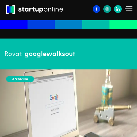
Rovat:
googlewalksout
Archívum