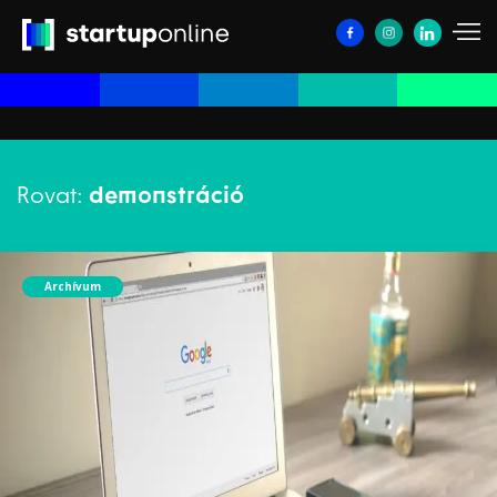
Rovat:
demonstráció
Archívum