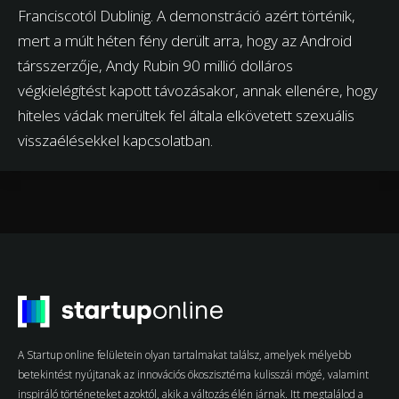
Franciscotól Dublinig. A demonstráció azért történik,
mert a múlt héten fény derült arra, hogy az Android
társszerzője, Andy Rubin 90 millió dolláros
végkielégítést kapott távozásakor, annak ellenére, hogy
hiteles vádak merültek fel általa elkövetett szexuális
visszaélésekkel kapcsolatban.
A Startup online felületein olyan tartalmakat találsz, amelyek mélyebb
betekintést nyújtanak az innovációs ökoszisztéma kulisszái mögé, valamint
inspiráló történeteket azoktól, akik a változás élén járnak. Itt megtalálod a