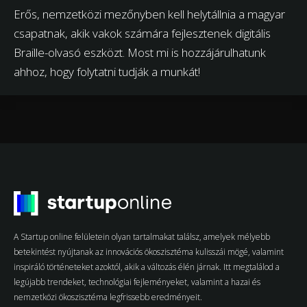
Erős, nemzetközi mezőnyben kell helytállnia a magyar
csapatnak, akik vakok számára fejlesztenek digitális
Braille-olvasó eszközt. Most mi is hozzájárulhatunk
ahhoz, hogy folytatni tudják a munkát!
A Startup online felületein olyan tartalmakat találsz, amelyek mélyebb
betekintést nyújtanak az innovációs ökoszisztéma kulisszái mögé, valamint
inspiráló történeteket azoktól, akik a változás élén járnak. Itt megtalálod a
legújabb trendeket, technológiai fejleményeket, valamint a hazai és
nemzetközi ökoszisztéma legfrissebb eredményeit.