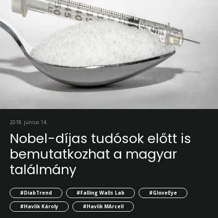
2018. június 14.
Nobel-díjas tudósok előtt is
bemutatkozhat a magyar
találmány
#DiabTrend
#Falling Walls Lab
#GloveEye
#Havlik Károly
#Havlik MArcell