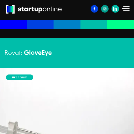
Rovat:
GloveEye
Archívum