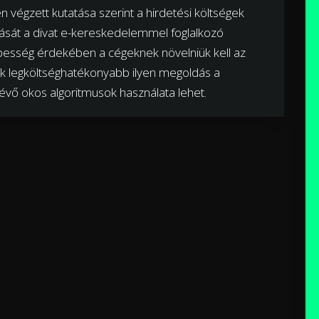
égzett kutatása szerint a hirdetési költségek
ását a divat e-kereskedelemmel foglalkozó
esség érdekében a cégeknek növelniük kell az
ik legköltséghatékonyabb ilyen megoldás a
tévő okos algoritmusok használata lehet.