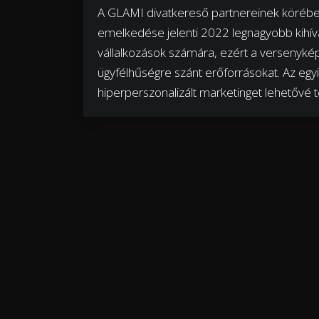
A GLAMI divatkereső partnereinek körében v
emelkedése jelenti 2022 legnagyobb kihív
vállalkozások számára, ezért a versenykép
ügyfélhűségre szánt erőforrásokat. Az egy
hiperperszonalizált marketinget lehetővé 