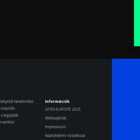
k mélyebb betekintést
Információk
inspiráló
GITEX EUROPE 2025
d a legújabb
Médiaajánlat
emzetközi
Impresszum
Adatvédelmi nyilatkozat