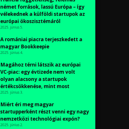
német források, lassú Európa – így
vélekednek a külföldi startupok az
európai ökoszisztémáról
2025. június 5.
A romániai piacra terjeszkedett a
magyar Bookkeepie
2025. június 4.
Magához térni látszik az európai
VC-piac: egy évtizede nem volt
olyan alacsony a startupok
értékcsökkenése, mint most
2025. június 3.
Miért éri meg magyar
startupperként részt venni egy nagy
nemzetközi technológiai expón?
2025. június 2.