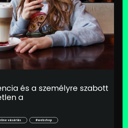
encia és a személyre szabott
tlen a
line vásárlás
#webshop