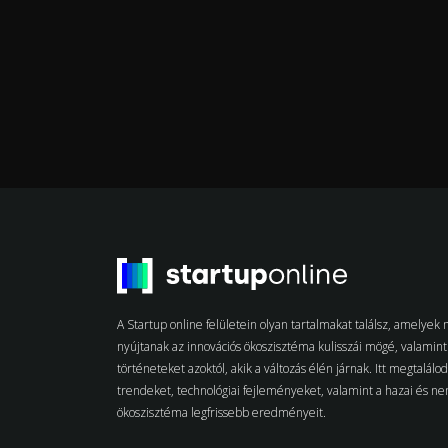
A Startup online felületein olyan tartalmakat találsz, amelye
nyújtanak az innovációs ökoszisztéma kulisszái mögé, valamint 
történeteket azoktól, akik a változás élén járnak. Itt megtalálo
trendeket, technológiai fejleményeket, valamint a hazai és n
ökoszisztéma legfrissebb eredményeit.