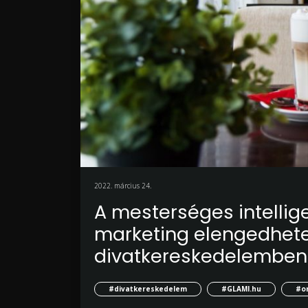
2022. március 24.
A mesterséges intellig
marketing elengedhete
divatkereskedelemben
#divatkereskedelem
#GLAMI.hu
#on