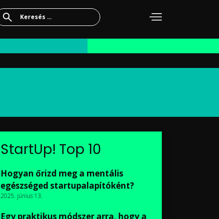
Keresés:
StartUp! Top 10
Hogyan őrizd meg a mentális
egészséged startupalapítóként?
2025. június 13.
Egy praktikus módszer arra, hogy a