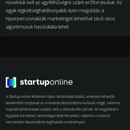
növelniük kell az ügyfélhűségre szánt erőforrásokat. Az
egyik legköltséghatékonyabb ilyen megoldás a
hiperperszonalizált marketinget lehetővé tévő okos
algoritmusok használata lehet.
A Startup online felületein olyan tartalmakat találsz, amelyek mélyebb
betekintést nyújtanak az innovációs ökoszisztéma kulisszái mögé, valamint
inspiráló történeteket azoktól, akik a változás élén járnak. Itt megtalálod a
legújabb trendeket, technológiai fejleményeket, valamint a hazai és
nemzetközi ökoszisztéma legfrissebb eredményeit.