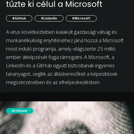
tűzte ki célul a Microsoft
#GitHub
#LinkedIn
#Microsoft
A vírus következtében kialakult gazdasági válság és
munkanélküliség enyhítéséhez járul hozzá a Microsoft
most induló programja, amely világszerte 25 millió
ember átképzését fogja támogatni. A Microsoft, a
LinkedIn és a GitHub együtt biztosítanak ingyenes
tananyagot, segítik az álláskeresőket a képesítések
megszerzésében és az elhelyezkedésben.
Archívum