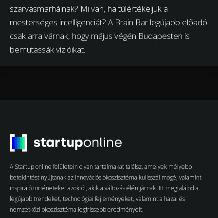
szarvasmarháinak? Mi van, ha túlértékeljük a
mesterséges intelligenciát? A Brain Bar legújabb előadó
csak arra várnak, hogy május végén Budapesten is
bemutassák vízióikat.
A Startup online felületein olyan tartalmakat találsz, amelyek mélyebb
betekintést nyújtanak az innovációs ökoszisztéma kulisszái mögé, valamint
inspiráló történeteket azoktól, akik a változás élén járnak. Itt megtalálod a
legújabb trendeket, technológiai fejleményeket, valamint a hazai és
nemzetközi ökoszisztéma legfrissebb eredményeit.