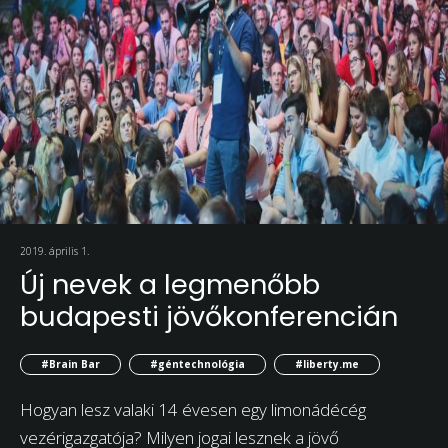
2019. április 1.
Új nevek a legmenőbb
budapesti jövőkonferencián
#Brain Bar
#géntechnológia
#liberty.me
Hogyan lesz valaki 14 évesen egy limonádécég
vezérigazgatója? Milyen jogai lesznek a jövő