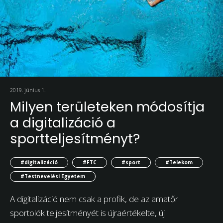
2019. június 1.
Milyen területeken módosítja
a digitalizáció a
sportteljesítményt?
#digitalizáció
#FTC
#sport
#Telekom
#Testnevelési Egyetem
A digitalizáció nem csak a profik, de az amatőr
sportolók teljesítményét is újraértékelte, új