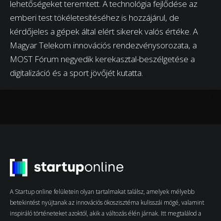
lehetőségeket teremtett. A technológia fejlődése az
emberi test tökéletesítéséhez is hozzájárul, de
kérdőjeles a gépek által elért sikerek valós értéke. A
Magyar Telekom innovációs rendezvénysorozata, a
MOST Fórum negyedik kerekasztal-beszélgetése a
digitalizáció és a sport jövőjét kutatta.
A Startup online felületein olyan tartalmakat találsz, amelyek mélyebb
betekintést nyújtanak az innovációs ökoszisztéma kulisszái mögé, valamint
inspiráló történeteket azoktól, akik a változás élén járnak. Itt megtalálod a