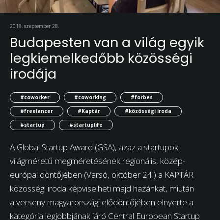
2018. szeptember 28.
Budapesten van a világ egyik
legkiemelkedőbb közösségi
irodája
#coworker
#coworking
#forbes
#freelancer
#Kaptár
#közösségi iroda
#startup
#startuplife
A Global Startup Award (GSA), azaz a startupok
világméretű megméretésének regionális, közép-
európai döntőjében (Varsó, október 24.) a KAPTÁR
közösségi iroda képviselheti majd hazánkat, miután
a verseny magyarországi elődöntőjében elnyerte a
kategória legjobbjának járó Central European Startup