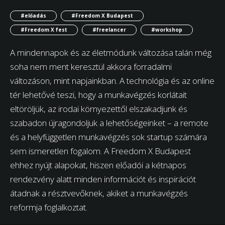
#előadás
#Freedom X Budapest
#Freedom X fest
#freelancer
#workshop
A mindennapok és az életmódunk változása talán még
soha nem ment keresztül akkora forradalmi
változáson, mint napjainkban. A technológia és az online
tér lehetővé teszi, hogy a munkavégzés korlátait
eltöröljük, az irodai környezettől elszakadjunk és
szabadon újragondoljuk a lehetőségeinket – a remote
és a helyfüggetlen munkavégzés sok startup számára
sem ismeretlen fogalom. A Freedom X Budapest
ehhez nyújt alapokat, hiszen előadói a kétnapos
rendezvény alatt minden információt és inspirációt
átadnak a résztvevőknek, akiket a munkavégzés
reformja foglalkoztat.