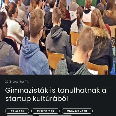
2018. december 11.
Gimnazisták is tanulhatnak a
startup kultúrából
#előadás
#karriernap
#Kovács Zsolt