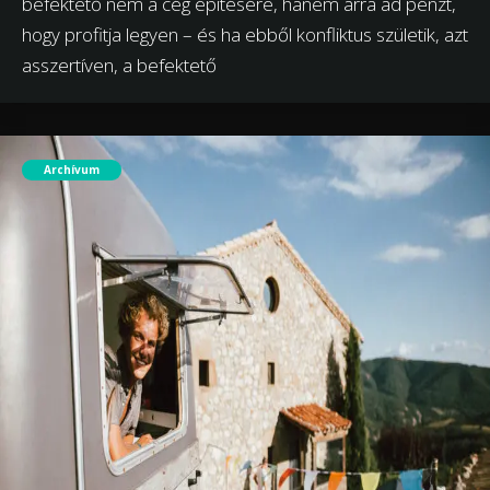
befektető nem a cég építésére, hanem arra ad pénzt,
hogy profitja legyen – és ha ebből konfliktus születik, azt
asszertíven, a befektető
Archívum