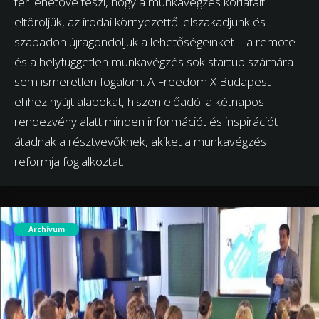
tér lehetővé teszi, hogy a munkavégzés korlátait
eltöröljük, az irodai környezettől elszakadjunk és
szabadon újragondoljuk a lehetőségeinket – a remote
és a helyfüggetlen munkavégzés sok startup számára
sem ismeretlen fogalom. A Freedom X Budapest
ehhez nyújt alapokat, hiszen előadói a kétnapos
rendezvény alatt minden információt és inspirációt
átadnak a résztvevőknek, akiket a munkavégzés
reformja foglalkoztat.
Archívum