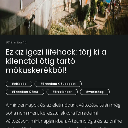
2019. május 13.
Ez az igazi lifehack: törj ki a
kilenctől ötig tartó
mókuskerékből!
#előadás
#Freedom X Budapest
#Freedom X fest
#freelancer
#workshop
A mindennapok és az életmódunk változása talán még
soha nem ment keresztül akkora forradalmi
változáson, mint napjainkban. A technológia és az online