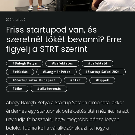
2024. július 2.
Friss startupod van, és
szeretnél tőkét bevonni? Erre
figyelj a STRT szerint
#Balogh Petya
#befektetés
#befektető
#előadás
#Langmár Péter
#Startup Safari 2024
#Startup Safari Budapest
#STRT
#tippek
#tőke
#tőkebevonás
Ahogy Balogh Petya a Startup Safarin elmondta: akkor
érdemes egy startupnak befektetés után néznie, ha azt
úgy tudja felhasználni, hogy még több pénze legyen
belőle. Tudnia kell a vállalkozónak azt is, hogy a