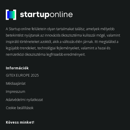
A Startup online felületein olyan tartalmakat találsz, amelyek mélyebb
betekintést nyújtanak az innovációs ökoszisztéma kulisszái mögé, valamint
inspiráló történeteket azoktól, akik a változás élén járnak. Itt megtalálod a
legújabb trendeket, technológiai fejleményeket, valamint a hazai és
nemzetközi ökoszisztéma legfrissebb eredményeit.
Információk
GITEX EUROPE 2025
Médiaajánlat
Impresszum
Adatvédelmi nyilatkozat
Cookie beállítások
Kövess minket!