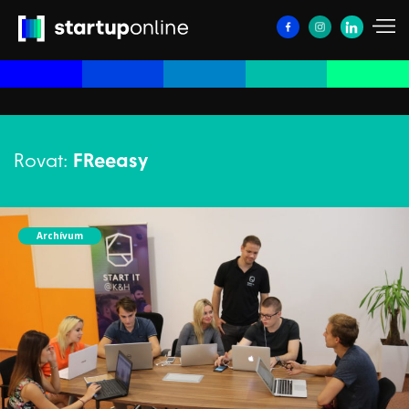
Rovat:
FReeasy
Archívum