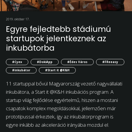
2019. október 17.
Egyre fejledtebb stádiumú
startupok jelentkeznek az
inkubátorba
#Cyex
#DokiApp
#Édes Város
#FReeasy
#inkubátor
#Start it @K&H
11 startuppal bővül Magyarország vezető nagyvállalati
inkubátora, a Start it @K&H inkubációs program. A
startup világ fejlődése egyértelmű, hiszen a mostani
csapatok komplex megoldásokkal, jellemzően már
prototípussal érkeztek, így az inkubátorprogram is
egyre inkább az akceleráció irányába mozdul el.