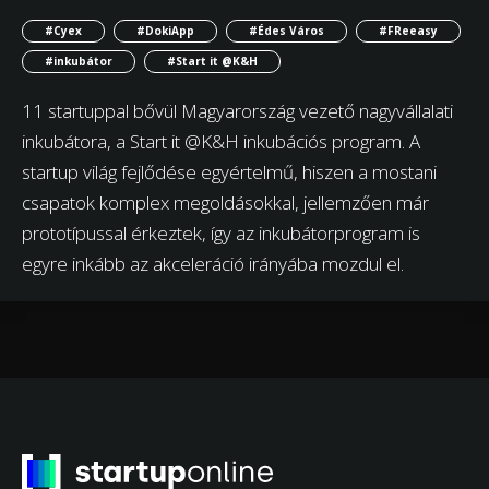
#Cyex
#DokiApp
#Édes Város
#FReeasy
#inkubátor
#Start it @K&H
11 startuppal bővül Magyarország vezető nagyvállalati
inkubátora, a Start it @K&H inkubációs program. A
startup világ fejlődése egyértelmű, hiszen a mostani
csapatok komplex megoldásokkal, jellemzően már
prototípussal érkeztek, így az inkubátorprogram is
egyre inkább az akceleráció irányába mozdul el.