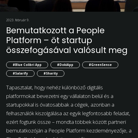
2023. február 9.
Bemutatkozott a People
Platform – öt startup
összefogásával valósult meg
#Blue Colibri App
#DokiApp
#GreenSense
#Salarify
#Sharity
Tapasztalat, hogy nehéz különböző digitális
platformokat bevezetni egy vállalaton belül és a
startupokkal is óvatosabbak a cégek, azonban a
felhasználók kiszolgálása az egyik legfontosabb feladat,
ezért fogtunk össze – mondta többek között partneri
bemutatkozóján a People Platform kezdeményezője, a