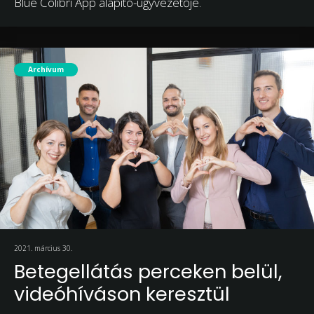
Blue Colibri App alapító-ügyvezetője.
Archívum
2021. március 30.
Betegellátás perceken belül,
videóhíváson keresztül