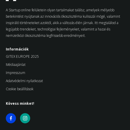
A Startup online felületein olyan tartalmakat találsz, amelyek mélyebb
betekintést nyújtanak az innovációs ökoszisztéma kulisszái mögé, valamint
inspiráló történeteket azoktól, akik a változás élén járnak. Itt megtalálod a
legújabb trendeket, technológiai fejleményeket, valamint a hazai és
nemzetközi ökoszisztéma legfrissebb eredményeit.
Információk
GITEX EUROPE 2025
Médiaajánlat
Impresszum
Adatvédelmi nyilatkozat
Cookie beállítások
Kövess minket!