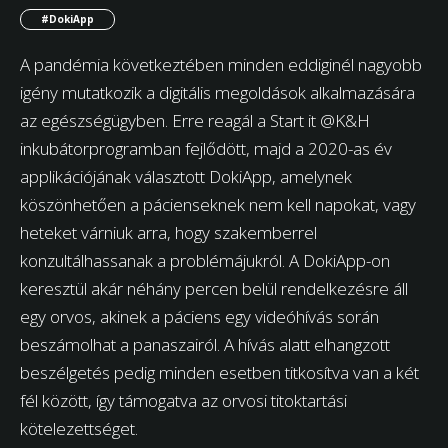
#DokiApp
A pandémia következtében minden eddiginél nagyobb
igény mutatkozik a digitális megoldások alkalmazására
az egészségügyben. Erre reagál a Start it @K&H
inkubátorprogramban fejlődött, majd a 2020-as év
applikációjának választott DokiApp, amelynek
köszönhetően a pácienseknek nem kell napokat, vagy
heteket várniuk arra, hogy szakemberrel
konzultálhassanak a problémájukról. A DokiApp-on
keresztül akár néhány percen belül rendelkezésre áll
egy orvos, akinek a páciens egy videóhívás során
beszámolhat a panaszairól. A hívás alatt elhangzott
beszélgetés pedig minden esetben titkosítva van a két
fél között, így támogatva az orvosi titoktartási
kötelezettséget.