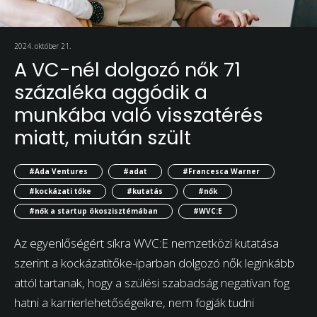
2024. október 21.
A VC-nél dolgozó nők 71
százaléka aggódik a
munkába való visszatérés
miatt, miután szült
#Ada Ventures
#adat
#Francesca Warner
#kockázati tőke
#kutatás
#nők
#nők a startup ökoszisztémában
#WVC:E
Az egyenlőségért síkra WVC:E nemzetközi kutatása
szerint a kockázatitőke-iparban dolgozó nők leginkább
attól tartanak, hogy a szülési szabadság negatívan fog
hatni a karrierlehetőségeikre, nem fogják tudni