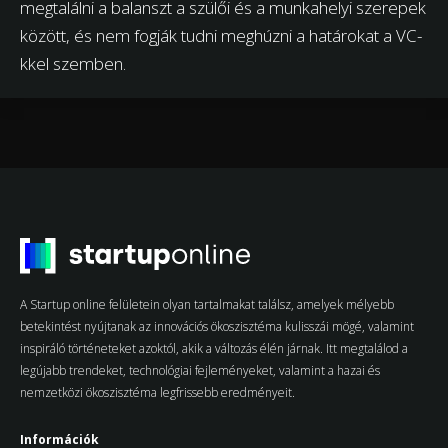
megtalálni a balanszt a szülői és a munkahelyi szerepek
között, és nem fogják tudni meghúzni a határokat a VC-
kkel szemben.
A Startup online felületein olyan tartalmakat találsz, amelyek mélyebb
betekintést nyújtanak az innovációs ökoszisztéma kulisszái mögé, valamint
inspiráló történeteket azoktól, akik a változás élén járnak. Itt megtalálod a
legújabb trendeket, technológiai fejleményeket, valamint a hazai és
nemzetközi ökoszisztéma legfrissebb eredményeit.
Információk