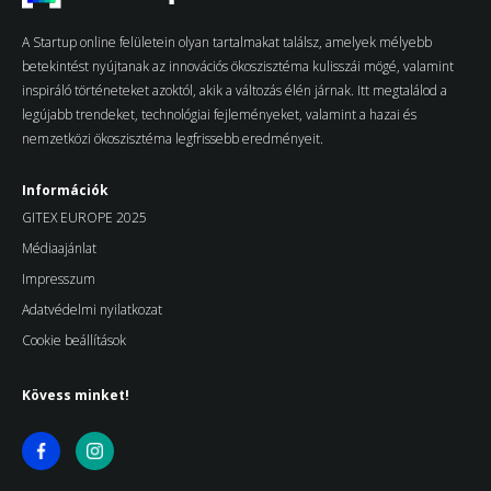
A Startup online felületein olyan tartalmakat találsz, amelyek mélyebb
betekintést nyújtanak az innovációs ökoszisztéma kulisszái mögé, valamint
inspiráló történeteket azoktól, akik a változás élén járnak. Itt megtalálod a
legújabb trendeket, technológiai fejleményeket, valamint a hazai és
nemzetközi ökoszisztéma legfrissebb eredményeit.
Információk
GITEX EUROPE 2025
Médiaajánlat
Impresszum
Adatvédelmi nyilatkozat
Cookie beállítások
Kövess minket!