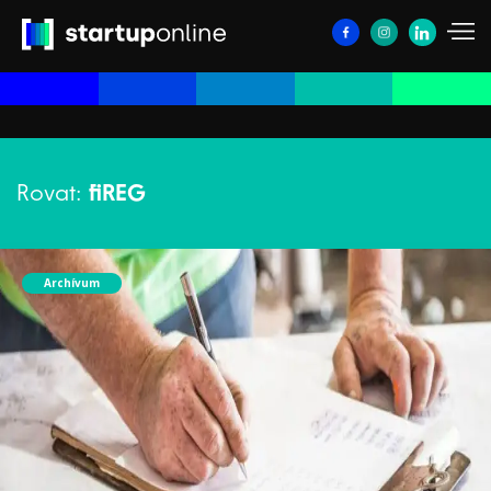
Rovat:
fiREG
Archívum