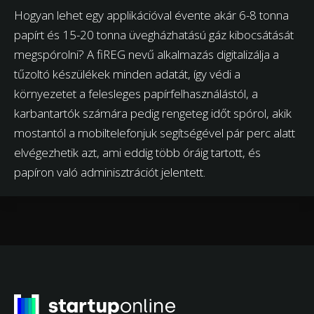
Hogyan lehet egy applikációval évente akár 6-8 tonna
papírt és 15-20 tonna üvegházhatású gáz kibocsátását
megspórolni? A fiREG nevű alkalmazás digitalizálja a
tűzoltó készülékek minden adatát, így védi a
környezetet a felesleges papírfelhasználástól, a
karbantartók számára pedig rengeteg időt spórol, akik
mostantól a mobiltelefonjuk segítségével pár perc alatt
elvégezhetik azt, ami eddig több óráig tartott, és
papíron való adminisztrációt jelentett.