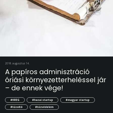
2018. augusztus 14.
A papíros adminisztráció
óriási környezetterheléssel jár
– de ennek vége!
#fiREG
#hazai startup
#magyar startup
#tűzoltó
#tűzvédelem