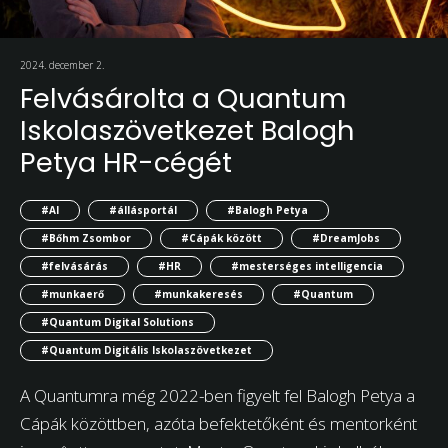
2024. december 2.
Felvásárolta a Quantum
Iskolaszövetkezet Balogh
Petya HR-cégét
#AI
#állásportál
#Balogh Petya
#Bőhm Zsombor
#Cápák között
#DreamJobs
#felvásárás
#HR
#mesterséges intelligencia
#munkaerő
#munkakeresés
#Quantum
#Quantum Digital Solutions
#Quantum Digitális Iskolaszövetkezet
A Quantumra még 2022-ben figyelt fel Balogh Petya a
Cápák közöttben, azóta befektetőként és mentorként