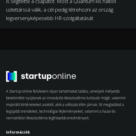
is segítette a csapatot. Most a Quantum kis halból
üzlettárssá válik, a cél pedig létrehozni az ország
legversenyképesebb HR-szolgáltatását.
A Startup online felületein olyan tartalmakat találsz, amelyek mélyebb
betekintést nyújtanak az innovációs ökoszisztéma kulisszái mögé, valamint
inspiráló történeteket azoktól, akik a változás élén járnak. Itt megtalálod a
legújabb trendeket, technológiai fejleményeket, valamint a hazai és
nemzetközi ökoszisztéma legfrissebb eredményeit.
Információk