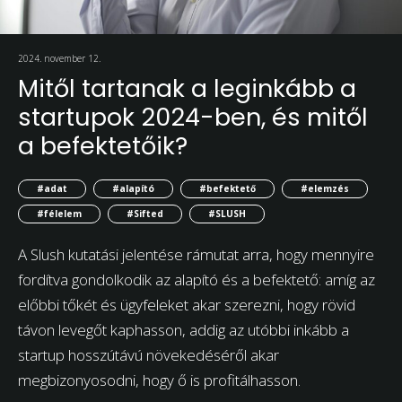
2024. november 12.
Mitől tartanak a leginkább a
startupok 2024-ben, és mitől
a befektetőik?
#adat
#alapító
#befektető
#elemzés
#félelem
#Sifted
#SLUSH
A Slush kutatási jelentése rámutat arra, hogy mennyire
fordítva gondolkodik az alapító és a befektető: amíg az
előbbi tőkét és ügyfeleket akar szerezni, hogy rövid
távon levegőt kaphasson, addig az utóbbi inkább a
startup hosszútávú növekedéséről akar
megbizonyosodni, hogy ő is profitálhasson.