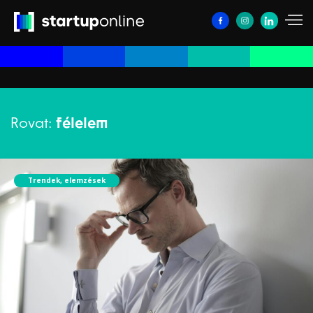
Rovat:
félelem
Trendek, elemzések