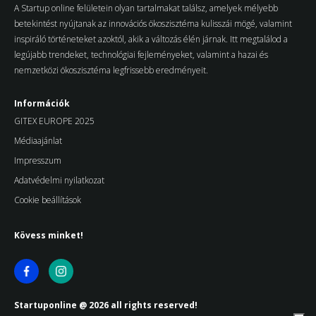
A Startup online felületein olyan tartalmakat találsz, amelyek mélyebb
betekintést nyújtanak az innovációs ökoszisztéma kulisszái mögé, valamint
inspiráló történeteket azoktól, akik a változás élén járnak. Itt megtalálod a
legújabb trendeket, technológiai fejleményeket, valamint a hazai és
nemzetközi ökoszisztéma legfrissebb eredményeit.
Információk
GITEX EUROPE 2025
Médiaajánlat
Impresszum
Adatvédelmi nyilatkozat
Cookie beállítások
Kövess minket!
Startuponline @ 2026 all rights reserved!