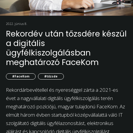
2022. június 8.
Rekordév után tőzsdére készül
a digitális
ügyfélkiszolgálásban
meghatározó FaceKom
#FaceKom
#tőzsde
Rekordárbevétellel és nyereséggel zárta a 2021-es
évet a nagyvállalati digitális ügyfélkiszolgálás terén
meghatározó pozíciójú, magyar tulajdonú FaceKom. Az
elmúlt három évben startupból középvállalattá váló IT
szolgáltató digitális ügyfélazonosítást, elektronikus
aláírást és kapcsolódó digitális ügyfélkiszolgálást