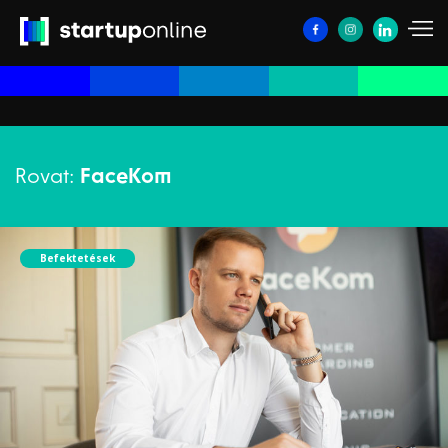
Rovat:
FaceKom
Befektetések